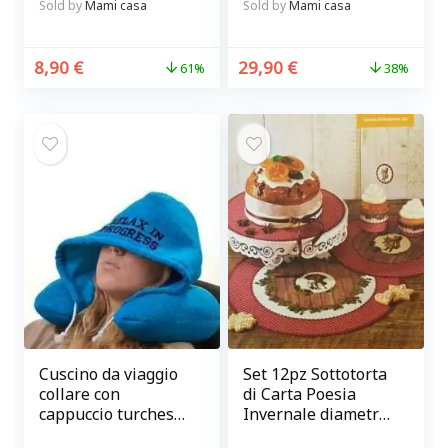
facile e veloce
Sold by
Mami casa
Sold by
Mami casa
8,90
€
29,90
€
61%
38%
Cuscino da viaggio
Set 12pz Sottotorta
collare con
di Carta Poesia
cappuccio turchese
Invernale diametro
Relax in progress
28 e 37 cm