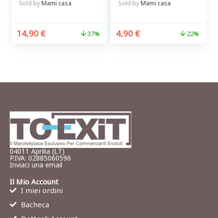
Sold by
Mami casa
Sold by
Mami casa
14,90
€
4,90
€
37%
22%
04011 Aprilia (LT)
P.IVA: 02885060596
Inviaci una email
Il Mio Account
I miei ordini
Bacheca