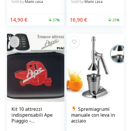
antiaderenti inox
Sold by
Mami casa
Sold by
Mami casa
Brandani
14,90
€
16,90
€
37%
21%
Kit 10 attrezzi
Spremiagrumi
indispensabili Ape
manuale con leva in
Piaggio –
acciaio
Manutenzione