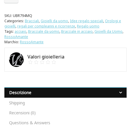
SKU:
UBR794MQ
Categories:
Bracciali
,
Gioielli da uomo
,
Idee regalo speciali
,
Orologi e
gioielli
,
regali per compleanni e ricorrenze
,
Regalo uomo
Tags:
acciaio
,
Bracciale da uomo
,
Bracciale in acciaio
,
Gioielli da Uomo
,
RossoAmante
Marchio:
RossoAmante
Valori gioielleria
Descrizione
Shipping
Recensioni (0)
Questions & Answers