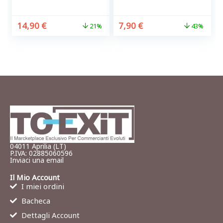
14,90
€
7,90
€
21%
43%
04011 Aprilia (LT)
P.IVA: 02885060596
Inviaci una email
Il Mio Account
I miei ordini
Bacheca
Dettagli Account