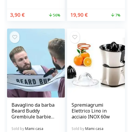
3,90
€
19,90
€
56%
7%
Bavaglino da barba
Spremiagrumi
Beard Buddy
Elettrico Lino in
Grembiule barbiere
acciaio INOX 60w
con ventose per
curare la barba
Sold by
Mami casa
Sold by
Mami casa