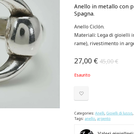
Anello in metallo con p
Spagna.
Anello Ciclón.
Materiali: Lega di gioielli
rame), rivestimento in arg
27,00
€
45,00
€
Esaurito
Categories:
Anelli
,
Gioielli di lusso
Tags:
anello
,
argento
Valori gioielleri