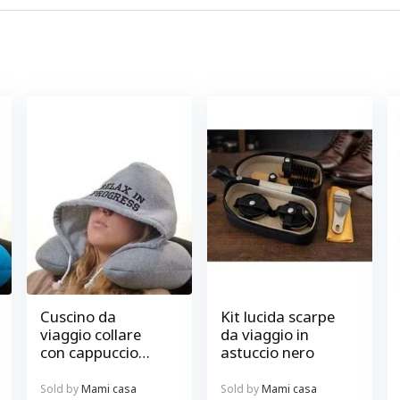
Cuscino da
Kit lucida scarpe
viaggio collare
da viaggio in
con cappuccio
astuccio nero
grigio Relax in
progress
Sold by
Mami casa
Sold by
Mami casa