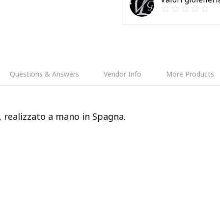
Questions & Answers
Vendor Info
More Products
, realizzato a mano in Spagna.