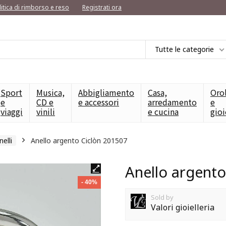
litica di rimborso e reso
Registrati ora
Tutte le categorie
Sport
Musica,
Abbigliamento
Casa,
Oro
e
CD e
e accessori
arredamento
e
viaggi
vinili
e cucina
gioi
nelli
Anello argento Ciclòn 201507
Anello argento
- 40%
Sold by
Valori gioielleria