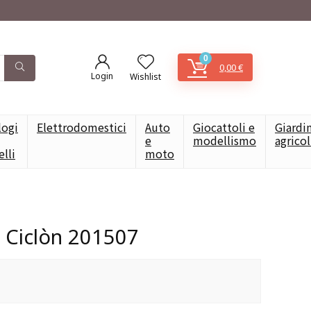
0
0,00
€
Login
Wishlist
logi
Elettrodomestici
Auto
Giocattoli e
Giardi
e
modellismo
agrico
elli
moto
 Ciclòn 201507