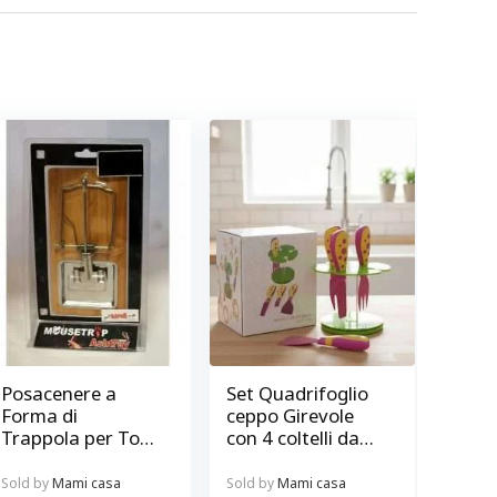
Posacenere a
Set Quadrifoglio
Forma di
ceppo Girevole
Trappola per Topi
con 4 coltelli da
in legno
formaggio
antiaderenti inox
Sold by
Mami casa
Sold by
Mami casa