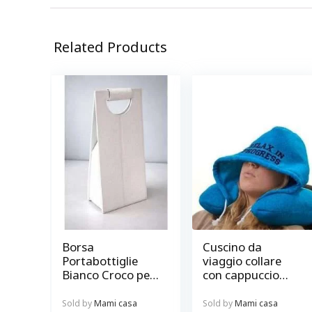
Related Products
Borsa
Cuscino da
Portabottiglie
viaggio collare
Bianco Croco per
con cappuccio
2 Bottiglie –
turchese Relax in
Regalare bottiglie
progress
Sold by
Mami casa
Sold by
Mami casa