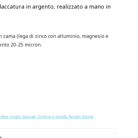
laccatura in argento, realizzato a mano in
 in zama (lega di zinco con alluminio, magnesio e
ento 20-25 micron.
,
Idee regalo speciali
,
Orologi e gioielli
,
Regalo donna
a