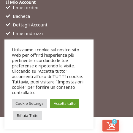
Il Mio Account
I miei ordini
Bacheca
Dettagli Account
I miei indirizzi
Contatti
Utilizziamo i cookie sul nostro sito
Chi siamo
Web per offrirti l'esperienza più
Services
pertinente ricordando le tue
preferenze e ripetendo le visite.
Blog
Cliccando su "Accetta tutto",
Contatti
acconsenti all'uso di TUTTI i cookie.
Tuttavia, puoi visitare "Impostazioni
Legali
cookie" per fornire un consenso
Termini di servizio
controllato.
Resi e rimborsi
Cookie Settings
Accetta tutto
Rifiuta Tutto
0
© 2026 To-Exit
Privacy
Cookies