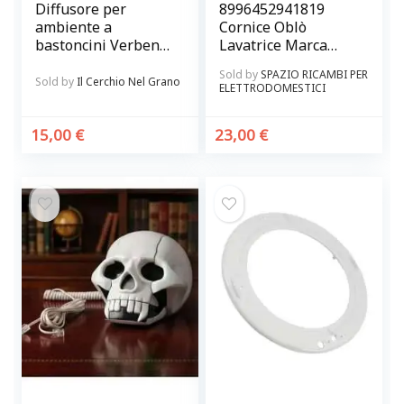
Diffusore per
8996452941819
ambiente a
Cornice Oblò
bastoncini Verbena
Lavatrice Marca
e Lemongrass
AEG – Electrolux
Sold by
SPAZIO RICAMBI PER
Originale
Sold by
Il Cerchio Nel Grano
ELETTRODOMESTICI
15,00
€
23,00
€