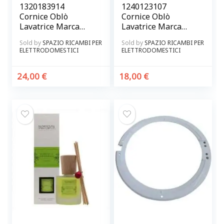
1320183914
1240123107
Cornice Oblò
Cornice Oblò
Lavatrice Marca
Lavatrice Marca
Rex Electrolux
Rex Originale
Sold by
SPAZIO RICAMBI PER
Sold by
SPAZIO RICAMBI PER
Zoppas Originale
ELETTRODOMESTICI
ELETTRODOMESTICI
24,00
€
18,00
€