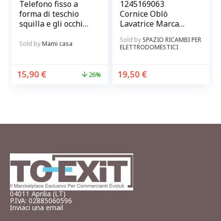
Telefono fisso a
1245169063
forma di teschio
Cornice Oblò
squilla e gli occhi
Lavatrice Marca
s’illuminano di
Rex – Electrolux
Sold by
SPAZIO RICAMBI PER
verde Mai Uguali
Originale
Sold by
Mami casa
ELETTRODOMESTICI
15,90
€
19,50
€
26%
04011 Aprilia (LT)
P.IVA: 02885060596
Inviaci una email