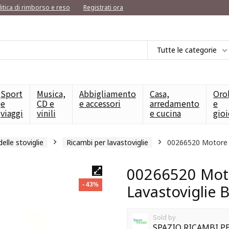
litica di rimborso e reso
Registrati ora
Tutte le categorie
Sport
Musica,
Abbigliamento
Casa,
Oro
e
CD e
e accessori
arredamento
e
viaggi
vinili
e cucina
gioi
delle stoviglie
Ricambi per lavastoviglie
00266520 Motore 
00266520 Moto
- 43%
Lavastoviglie
Sold by
SPAZIO RICAMBI 