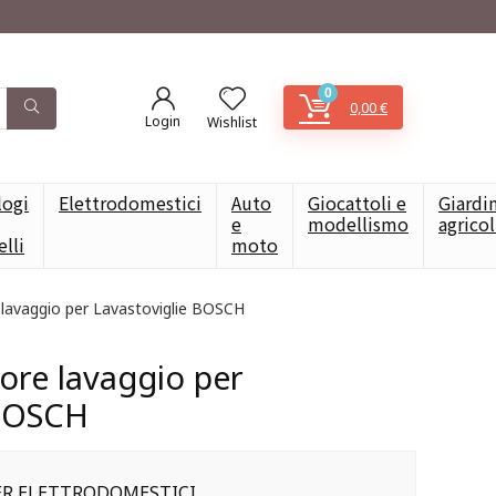
0
0,00
€
Login
Wishlist
logi
Elettrodomestici
Auto
Giocattoli e
Giardi
e
modellismo
agrico
elli
moto
lavaggio per Lavastoviglie BOSCH
re lavaggio per
 BOSCH
PER ELETTRODOMESTICI