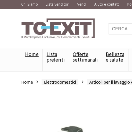
Chi Siamo
Lista venditori
Vendi
Aiuto e contatti
Po
Home
Lista
Offerte
Bellezza
preferiti
settimanali
e salute
Home
Elettrodomestici
Articoli per il lavaggio 