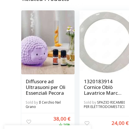
Diffusore ad
1320183914
Ultrasuoni per Oli
Cornice Oblò
Essenziali Pecora
Lavatrice Marca
Rex Electrolux
Sold by
Il Cerchio Nel
Sold by
SPAZIO RICAMBI
Zoppas Originale
Grano
PER ELETTRODOMESTICI
38,00
€
24,00
€
16%