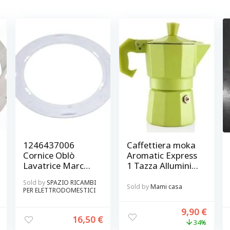
1246437006
Caffettiera moka
Cornice Oblò
Aromatic Express
Lavatrice Marca
1 Tazza Alluminio
Rex – Electrolux
Verde Brandani
Sold by
SPAZIO RICAMBI
Originale
Sold by
Mami casa
PER ELETTRODOMESTICI
9,90
€
16,50
€
34%