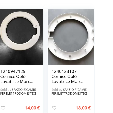
1240947125
1240123107
Cornice Oblò
Cornice Oblò
Lavatrice Marca
Lavatrice Marca
Castor – Rex
Rex Originale
Sold by
SPAZIO RICAMBI
Sold by
SPAZIO RICAMBI
Originale
PER ELETTRODOMESTICI
PER ELETTRODOMESTICI
14,00
€
18,00
€