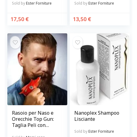
p.p.m.
Sold by
Ester Forniture
Sold by
Ester Forniture
17,50
€
13,50
€
Rasoio per Naso e
Nanoplex Shampoo
Orecchie Top Gun:
Lisciante
Taglia Peli con
Precisione e
Sold by
Ester Forniture