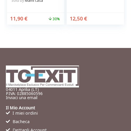
Sicurezza
Sold by
Mami casa
11,90
€
12,50
€
30%
04011 Aprilia (LT)
P.IVA: 02885060596
Inviaci una email
Il Mio Account
I miei ordini
Bacheca
Dettagli Account