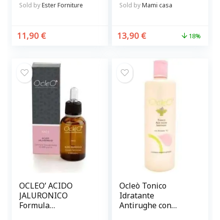
Sold by
Ester Forniture
Sold by
Mami casa
11,90
€
13,90
€
18%
OCLEO’ ACIDO
Ocleò Tonico
JALURONICO
Idratante
Formula
Antirughe con
concentrata 15.000
vitamina C 500 ml