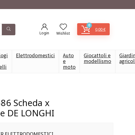
0
0,00
€
Login
Wishlist
logi
Elettrodomestici
Auto
Giocattoli e
Giardi
e
modellismo
agrico
elli
moto
586 Scheda x
re DE LONGHI
PER ELETTRODOMESTICI