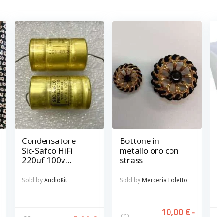
Condensatore
Bottone in
Sic-Safco HiFi
metallo oro con
220uf 100v
strass
Prorelsic 105 –
fissaggio assiale
Sold by
AudioKit
Sold by
Merceria Foletto
10,00
€
-