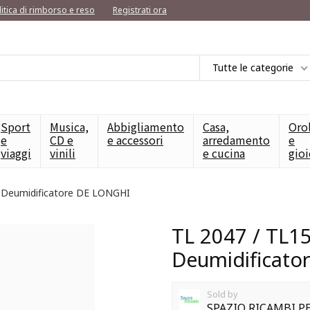
litica di rimborso e reso
Registrati ora
Tutte le categorie
Sport
Musica,
Abbigliamento
Casa,
Oro
e
CD e
e accessori
arredamento
e
viaggi
vinili
e cucina
gioi
x Deumidificatore DE LONGHI
TL 2047 / TL1
Deumidificato
Sold by
SPAZIO RICAMBI 