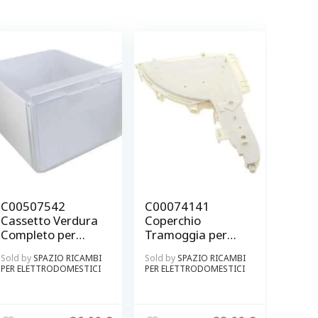
C00507542
C00074141
Cassetto Verdura
Coperchio
Completo per
Tramoggia per
frigo Ariston
Lavatrice Ariston
Sold by
SPAZIO RICAMBI
Sold by
SPAZIO RICAMBI
Originale
Originale
PER ELETTRODOMESTICI
PER ELETTRODOMESTICI