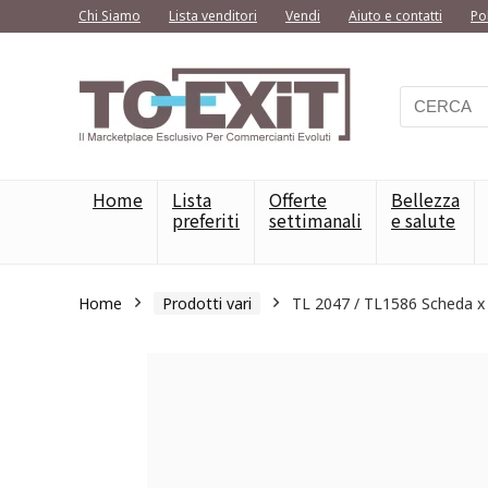
Chi Siamo
Lista venditori
Vendi
Aiuto e contatti
Po
Home
Lista
Offerte
Bellezza
preferiti
settimanali
e salute
Home
Prodotti vari
TL 2047 / TL1586 Scheda 