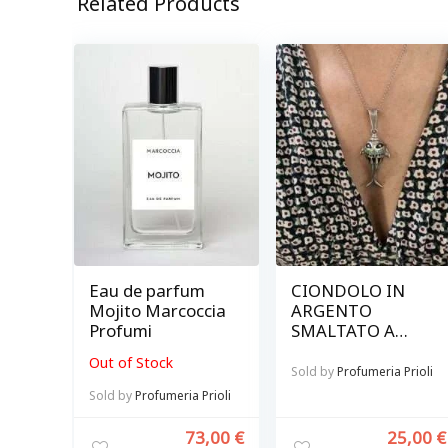
Related Products
Eau de parfum
CIONDOLO IN
Mojito Marcoccia
ARGENTO
Profumi
SMALTATO A
FORMA DI PESCE
Out of Stock
Sold by
Profumeria Prioli
Sold by
Profumeria Prioli
73,00
€
25,00
€