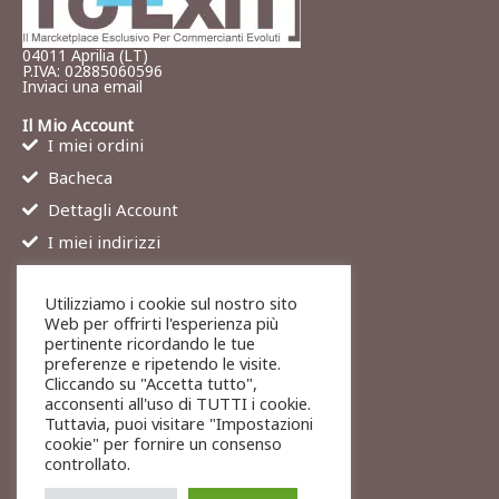
04011 Aprilia (LT)
P.IVA: 02885060596
Inviaci una email
Il Mio Account
I miei ordini
Bacheca
Dettagli Account
I miei indirizzi
Contatti
Utilizziamo i cookie sul nostro sito
Chi siamo
Web per offrirti l'esperienza più
Services
pertinente ricordando le tue
preferenze e ripetendo le visite.
Blog
Cliccando su "Accetta tutto",
Contatti
acconsenti all'uso di TUTTI i cookie.
Tuttavia, puoi visitare "Impostazioni
Legali
cookie" per fornire un consenso
Termini di servizio
controllato.
Resi e rimborsi