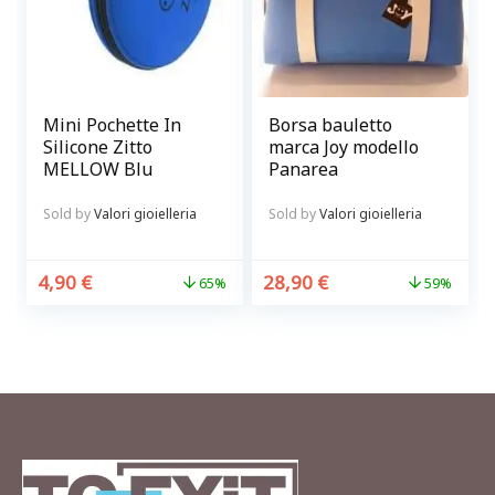
Mini Pochette In
Borsa bauletto
Silicone Zitto
marca Joy modello
MELLOW Blu
Panarea
Sold by
Valori gioielleria
Sold by
Valori gioielleria
4,90
€
28,90
€
65%
59%