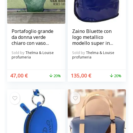
Portafoglio grande
Zaino Bluette con
da donna verde
logo metallico
chiaro con vaso
modello super in
rose modello PIT
telone camion Paul
Sold by
Thelma & Louise
Sold by
Thelma & Louise
d’autore VINCENTE
Meccanico
profumeria
profumeria
VAN GOGH in pelle
sintetica martellata
Paul Meccanico
47,00
€
135,00
€
20%
20%