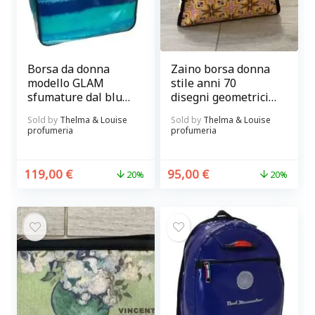
Borsa da donna
Zaino borsa donna
modello GLAM
stile anni 70
sfumature dal blu
disegni geometrici
all’acquamarina
sui toni del giallo
Sold by
Thelma & Louise
Sold by
Thelma & Louise
firmata Paul
marrone e rosa
profumeria
profumeria
Meccanico
modello SPACE in
telone camion Paul
Meccanico
119,00
€
95,00
€
20%
20%