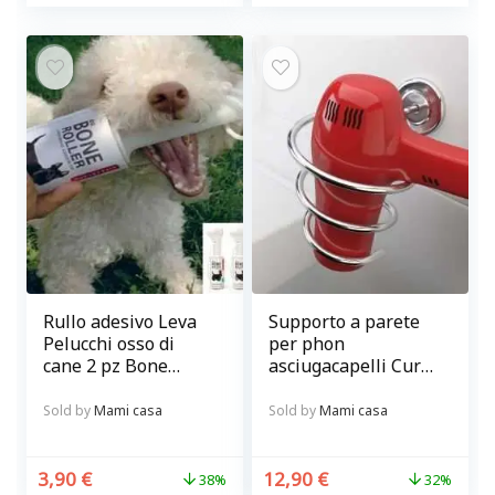
Rullo adesivo Leva
Supporto a parete
Pelucchi osso di
per phon
cane 2 pz Bone
asciugacapelli Curl
Roller
in metallo Balvi
Sold by
Mami casa
Sold by
Mami casa
3,90
€
12,90
€
38%
32%