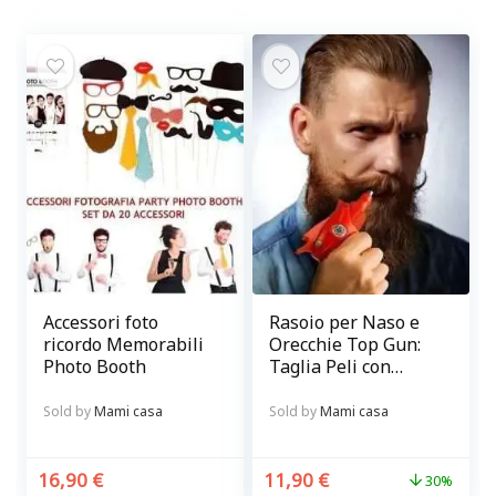
Accessori foto
Rasoio per Naso e
ricordo Memorabili
Orecchie Top Gun:
Photo Booth
Taglia Peli con
Precisione e
Sicurezza
Sold by
Mami casa
Sold by
Mami casa
16,90
€
11,90
€
30%