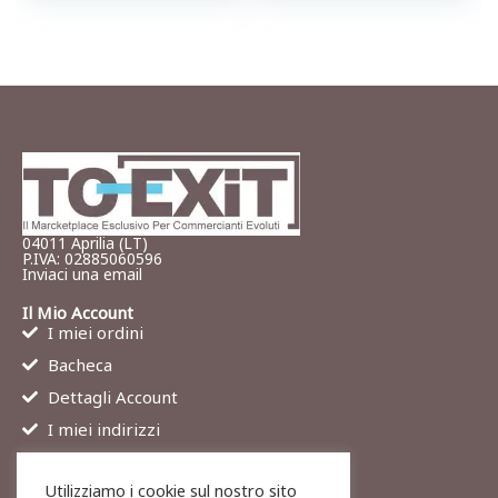
04011 Aprilia (LT)
P.IVA: 02885060596
Inviaci una email
Il Mio Account
I miei ordini
Bacheca
Dettagli Account
I miei indirizzi
Contatti
Utilizziamo i cookie sul nostro sito
Chi siamo