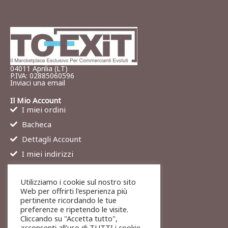
04011 Aprilia (LT)
P.IVA: 02885060596
Inviaci una email
Il Mio Account
I miei ordini
Bacheca
Dettagli Account
I miei indirizzi
Contatti
Utilizziamo i cookie sul nostro sito
Chi siamo
Web per offrirti l'esperienza più
Services
pertinente ricordando le tue
preferenze e ripetendo le visite.
Blog
Cliccando su "Accetta tutto",
Contatti
acconsenti all'uso di TUTTI i cookie.