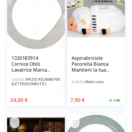
1320183914
Aspirabriciole
Cornice Oblò
Pecorella Bianca
Lavatrice Marca
Mantieni la tua
Rex Electrolux
cucina pulita e
Sold by
SPAZIO RICAMBI PER
Zoppas Originale
ordinata
Sold by
Mami casa
ELETTRODOMESTICI
24,00
€
7,90
€
34%