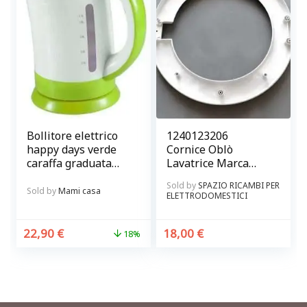
Bollitore elettrico
1240123206
happy days verde
Cornice Oblò
caraffa graduata
Lavatrice Marca
Brandani
Rex Originale
Sold by
SPAZIO RICAMBI PER
Sold by
Mami casa
ELETTRODOMESTICI
22,90
€
18,00
€
18%