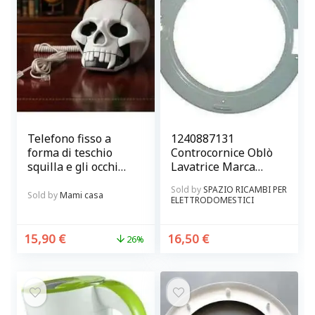
Telefono fisso a
1240887131
forma di teschio
Controcornice Oblò
squilla e gli occhi
Lavatrice Marca
s’illuminano di
Castor – Rex
Sold by
SPAZIO RICAMBI PER
verde Mai Uguali
Originale
Sold by
Mami casa
ELETTRODOMESTICI
15,90
€
16,50
€
26%