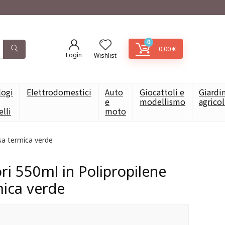
0
0,00
€
Login
Wishlist
logi
Elettrodomestici
Auto
Giocattoli e
Giardi
e
modellismo
agrico
elli
moto
sa termica verde
ri 550ml in Polipropilene
mica verde