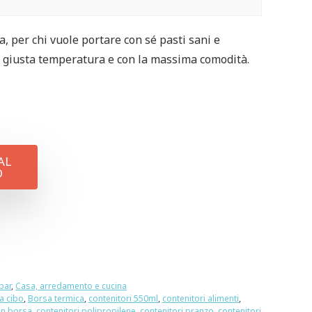
, per chi vuole portare con sé pasti sani e
a giusta temperatura e con la massima comodità.
AL
O
 bar
,
Casa, arredamento e cucina
a cibo
,
Borsa termica
,
contenitori 550ml
,
contenitori alimenti
,
on borsa
,
contenitori polipropilene
,
contenitori pranzo
,
contenitori