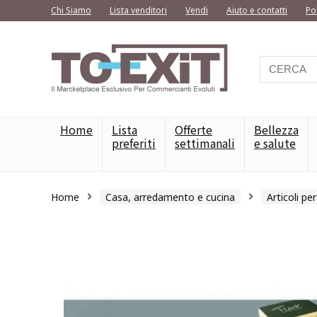
Chi Siamo
Lista venditori
Vendi
Aiuto e contatti
Po
Home
Lista
Offerte
Bellezza
preferiti
settimanali
e salute
Home
Casa, arredamento e cucina
Articoli pe