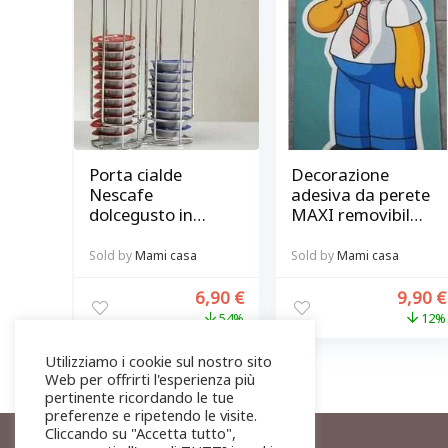
Porta cialde
Decorazione
Nescafe
adesiva da perete
dolcegusto in
MAXI removibile
acciaio capsule
Homer Simpsons
caffè 32 pz
cameretta
Sold by
Mami casa
Sold by
Mami casa
bambino
6,90
€
9,90
€
54%
12%
Utilizziamo i cookie sul nostro sito
Web per offrirti l'esperienza più
pertinente ricordando le tue
preferenze e ripetendo le visite.
Cliccando su "Accetta tutto",