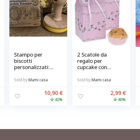
Stampo per
2 Scatole da
biscotti
regalo per
personalizzati:
cupcake con
Crea biscotti unici
fiocchetto e
con il tuo
targhettina
Sold by
Mami casa
Sold by
Mami casa
messaggio!
10,90
€
2,99
€
42%
40%