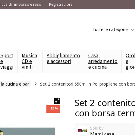
litica di rimborso e reso
Registrati ora
Tutte le categorie
Sport
Musica,
Abbigliamento
Casa,
Oro
e
CD e
e accessori
arredamento
e
viaggi
vinili
e cucina
gioi
r la cucina e bar
Set 2 contenitori 550ml in Polipropilene con bor
Set 2 contenito
- 51%
con borsa ter
Sold by
Mami casa