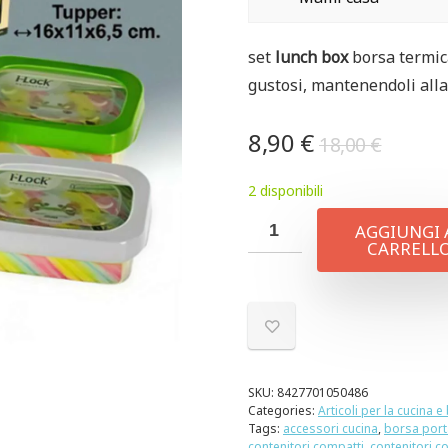
set
lunch box
borsa termica
gustosi, mantenendoli all
8,90
€
18,00
€
2 disponibili
AGGIUNGI 
CARRELL
SKU:
8427701050486
Categories:
Articoli per la cucina e
Tags:
accessori cucina
,
borsa port
contenitori compatti
,
contenitori c