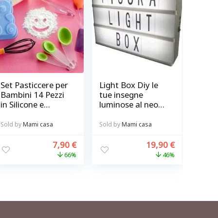
Set Pasticcere per
Light Box Diy le
Bambini 14 Pezzi
tue insegne
in Silicone e
luminose al neon
Legno Valigetta
107 lettere
Sold by
Mami casa
Sold by
Mami casa
7,90
€
19,90
€
66%
46%