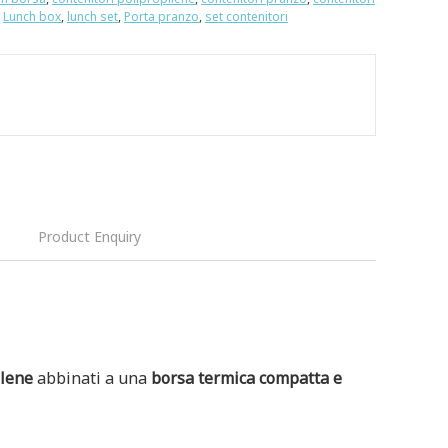
,
Lunch box
,
lunch set
,
Porta pranzo
,
set contenitori
Product Enquiry
ilene
abbinati a una
borsa termica compatta e