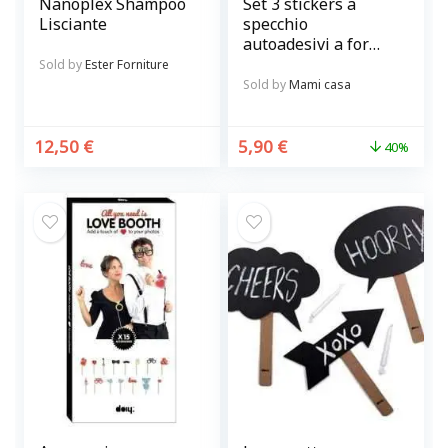
Nanoplex Shampoo
Set 3 stickers a
Lisciante
specchio
autoadesivi a forma
di stella
Sold by
Ester Forniture
Sold by
Mami casa
12,50
€
5,90
€
40%