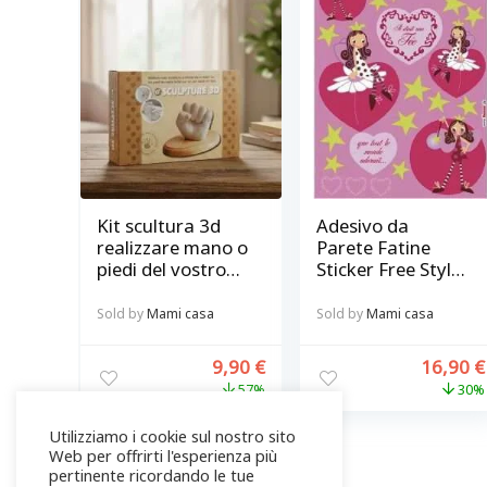
Kit scultura 3d
Adesivo da
realizzare mano o
Parete Fatine
piedi del vostro
Sticker Free Style
bambino su una
Fairy 20pz Komar
base in legno @
Sold by
Mami casa
Sold by
Mami casa
kit sculpture 3d
9,90
€
16,90
€
57%
30%
Utilizziamo i cookie sul nostro sito
Web per offrirti l'esperienza più
pertinente ricordando le tue