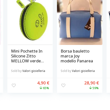
Mini Pochette In
Borsa bauletto
Silicone Zitto
marca Joy
MELLOW verde
modello Panarea
acido
Sold by
Valori gioielleria
Sold by
Valori gioielleria
4,90
€
28,90
€
65%
59%