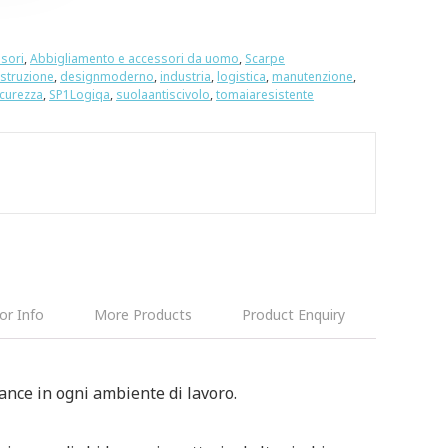
sori
,
Abbigliamento e accessori da uomo
,
Scarpe
struzione
,
designmoderno
,
industria
,
logistica
,
manutenzione
,
icurezza
,
SP1Logiqa
,
suolaantiscivolo
,
tomaiaresistente
or Info
More Products
Product Enquiry
ance in ogni ambiente di lavoro.