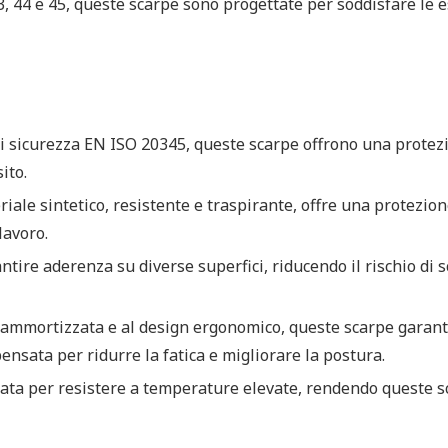
, 44 e 45, queste scarpe sono progettate per soddisfare le esi
i sicurezza EN ISO 20345, queste scarpe offrono una protezio
ito.
eriale sintetico, resistente e traspirante, offre una protezi
lavoro.
ntire aderenza su diverse superfici, riducendo il rischio di s
na ammortizzata e al design ergonomico, queste scarpe garanti
pensata per ridurre la fatica e migliorare la postura.
ttata per resistere a temperature elevate, rendendo queste s