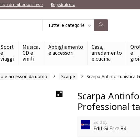
litica di rimborso e reso
Registrati ora
Tutte le categorie
Sport
Musica,
Abbigliamento
Casa,
Oro
e
CD e
e accessori
arredamento
e
viaggi
vinili
e cucina
gioi
to e accessori da uomo
Scarpe
Scarpa Antinfortunistica 
Scarpa Antinfo
Professional t
Sold by
Edil Gi.Erre 84