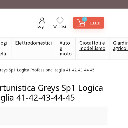
0
0,00
€
Login
Wishlist
logi
Elettrodomestici
Auto
Giocattoli e
Giardi
e
modellismo
agrico
elli
moto
Greys Sp1 Logica Professional taglia 41-42-43-44-45
rtunistica Greys Sp1 Logica
aglia 41-42-43-44-45