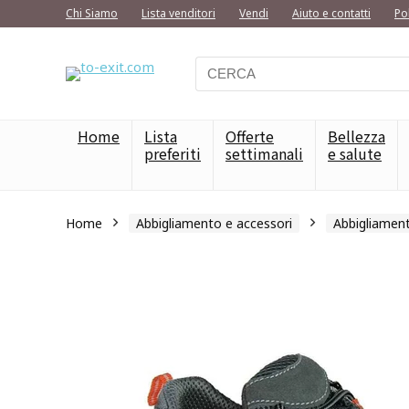
Chi Siamo
Lista venditori
Vendi
Aiuto e contatti
Po
Home
Lista
Offerte
Bellezza
preferiti
settimanali
e salute
Home
Abbigliamento e accessori
Abbigliamen