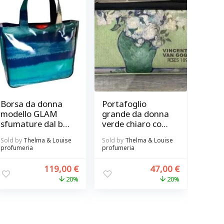
Borsa da donna
Portafoglio
modello GLAM
grande da donna
sfumature dal blu
verde chiaro con
all’acquamarina
vaso rose
Sold by
Thelma & Louise
Sold by
Thelma & Louise
firmata Paul
modello PIT
profumeria
profumeria
Meccanico
d’autore
VINCENTE VAN
119,00
€
47,00
€
GOGH in pelle
20%
20%
sintetica
martellata Paul
Meccanico