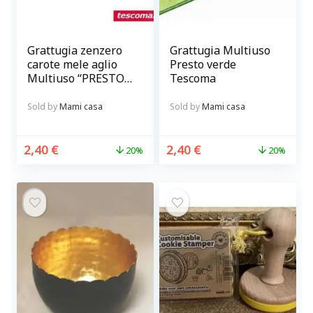
Grattugia zenzero
Grattugia Multiuso
carote mele aglio
Presto verde
Multiuso “PRESTO”
Tescoma
trasparente
Sold by
Mami casa
Sold by
Mami casa
2,40
€
2,40
€
20%
20%