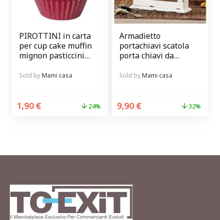
PIROTTINI in carta
Armadietto
per cup cake muffin
portachiavi scatola
mignon pasticcini
porta chiavi da
COLORATI
parete in legno
diametro 6 cm 100
vintage con cuore
Sold by
Mami casa
Sold by
Mami casa
pz “DELICIA”
bianco
Tescoma
1,90
€
9,90
€
24%
32%