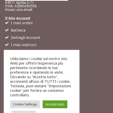
04011 Aprilia (LT)
P.IVA: 02885060596
Inviaci una email
Il Mio Account
I miei ordini
Bacheca
Dettagli Account
I miei indirizzi
Contatti
Utilizziamo i cookie sul nostro sito
Chi siamo
Web per offrirti l'esperienza più
Services
pertinente ricordando le tue
preferenze e ripetendo le visite.
Blog
Cliccando su "Accetta tutto",
Contatti
acconsenti all'uso di TUTTI i cookie.
Tuttavia, puoi visitare "Impostazioni
Legali
cookie" per fornire un consenso
Termini di servizio
controllato.
Resi e rimborsi
Cookie Settings
Accetta tutto