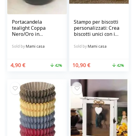
Portacandela
Stampo per biscotti
tealight Coppa
personalizzati: Crea
Nero/Oro in
biscotti unici con il
Metallo cm 9 x 6
tuo messaggio!
Sold by
Mami casa
Sold by
Mami casa
4,90
€
10,90
€
42%
42%