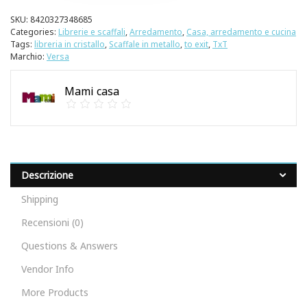
SKU:
8420327348685
Categories:
Librerie e scaffali
,
Arredamento
,
Casa, arredamento e cucina
Tags:
libreria in cristallo
,
Scaffale in metallo
,
to exit
,
TxT
Marchio:
Versa
Mami casa
Descrizione
Shipping
Recensioni (0)
Questions & Answers
Vendor Info
More Products