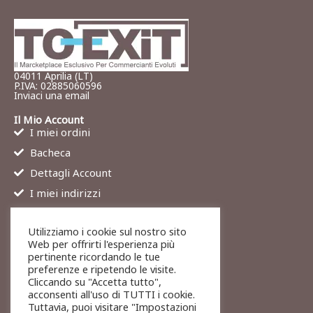
04011 Aprilia (LT)
P.IVA: 02885060596
Inviaci una email
Il Mio Account
I miei ordini
Bacheca
Dettagli Account
I miei indirizzi
Contatti
Utilizziamo i cookie sul nostro sito
Chi siamo
Web per offrirti l'esperienza più
Services
pertinente ricordando le tue
preferenze e ripetendo le visite.
Blog
Cliccando su "Accetta tutto",
Contatti
acconsenti all'uso di TUTTI i cookie.
Tuttavia, puoi visitare "Impostazioni