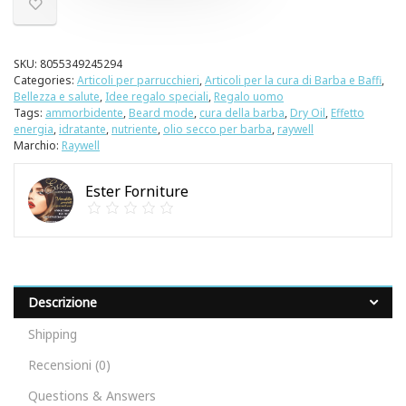
SKU:
8055349245294
Categories:
Articoli per parrucchieri
,
Articoli per la cura di Barba e Baffi
,
Bellezza e salute
,
Idee regalo speciali
,
Regalo uomo
Tags:
ammorbidente
,
Beard mode
,
cura della barba
,
Dry Oil
,
Effetto
energia
,
idratante
,
nutriente
,
olio secco per barba
,
raywell
Marchio:
Raywell
Ester Forniture
Descrizione
Shipping
Recensioni (0)
Questions & Answers