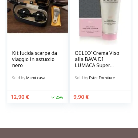
Kit lucida scarpe da
OCLEO’ Crema Viso
viaggio in astuccio
alla BAVA DI
nero
LUMACA Super
idratante,
antirughe
Sold by
Mami casa
Sold by
Ester Forniture
schiarente
12,90
€
9,90
€
26%