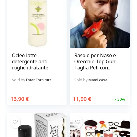
Ocleò latte
Rasoio per Naso e
detergente anti
Orecchie Top Gun:
rughe idratante
Taglia Peli con
Precisione e
Sicurezza
Sold by
Ester Forniture
Sold by
Mami casa
13,90
€
11,90
€
30%