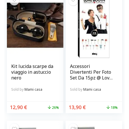
Kit lucida scarpe da
Accessori
viaggio in astuccio
Divertenti Per Foto
nero
Set Da 15pz @ Love
Booth
Sold by
Mami casa
Sold by
Mami casa
12,90
€
13,90
€
26%
18%