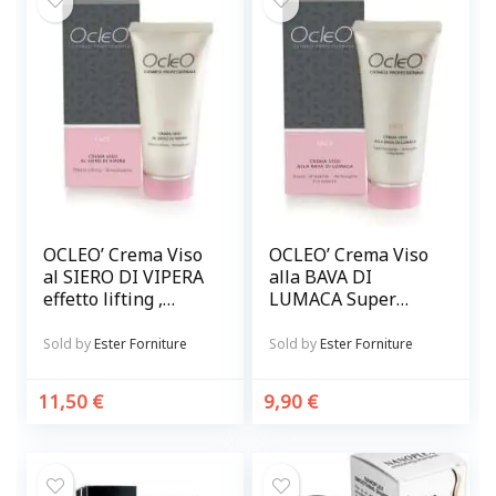
OCLEO’ Crema Viso
OCLEO’ Crema Viso
al SIERO DI VIPERA
alla BAVA DI
effetto lifting ,
LUMACA Super
rimpolpante
idratante,
antirughe
Sold by
Ester Forniture
Sold by
Ester Forniture
schiarente
11,50
€
9,90
€