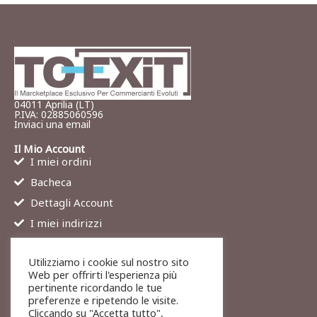
04011 Aprilia (LT)
P.IVA: 02885060596
Inviaci una email
Il Mio Account
I miei ordini
Bacheca
Dettagli Account
I miei indirizzi
Contatti
Utilizziamo i cookie sul nostro sito
Chi siamo
Web per offrirti l'esperienza più
Services
pertinente ricordando le tue
preferenze e ripetendo le visite.
Blog
Cliccando su "Accetta tutto",