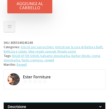
AGGIUNGI AL
CARRELLO
SKU:
8055349245249
Categories:
Articoli per parrucchieri
,
Articoli per la cura di Barba e Baffi
,
Bellezza e salute
,
Idee regalo speciali
,
Regalo uomo
Tags:
BALM AFTER SHAVE
,
balsamo dopobarba
,
Barber Mode
,
crema
dopobarba
,
fluido cremoso
,
raywell
Marchio:
Raywell
Ester Forniture
Descrizione