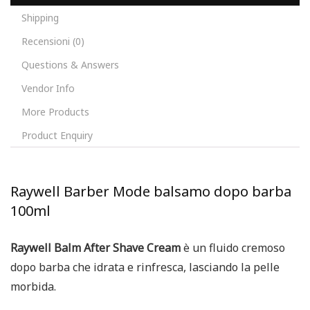
Shipping
Recensioni (0)
Questions & Answers
Vendor Info
More Products
Product Enquiry
Raywell Barber Mode balsamo dopo barba
100ml
Raywell Balm After Shave Cream
è un fluido cremoso
dopo barba che idrata e rinfresca, lasciando la pelle
morbida.