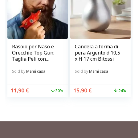
Rasoio per Naso e
Candela a forma di
Orecchie Top Gun:
pera Argento d 10,5
Taglia Peli con
x H 17 cm Bitossi
Precisione e
Sicurezza
Sold by
Mami casa
Sold by
Mami casa
11,90
€
15,90
€
30%
24%