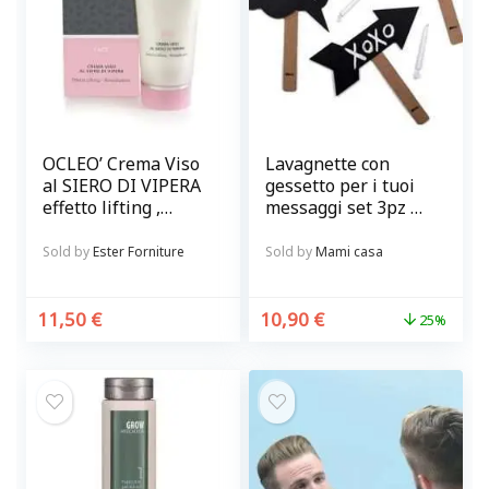
OCLEO’ Crema Viso
Lavagnette con
al SIERO DI VIPERA
gessetto per i tuoi
effetto lifting ,
messaggi set 3pz @
rimpolpante
chalky-talkies
Sold by
Ester Forniture
Sold by
Mami casa
11,50
€
10,90
€
25%