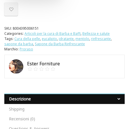
SKU:
8004395006151
Categories:
Articoli per la cura di Barba e Baffi
,
Bellezza e salute
Tags:
Cura della pelle
,
eucalipto
,
idratante
,
mentolo
,
rinfrescante
,
sapone da barba
,
Sapone da Barba Rinfrescante
Marchio:
Proraso
Ester Forniture
Descrizione
Shipping
Recensioni (0)
Questions & Answers