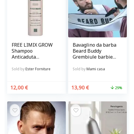
FREE LIMIX GROW
Bavaglino da barba
Shampoo
Beard Buddy
Anticaduta
Grembiule barbiere
Rinforzante per
con ventose per
capelli
curare la barba
Sold by
Ester Forniture
Sold by
Mami casa
senza sporcare
12,00
€
13,90
€
29%