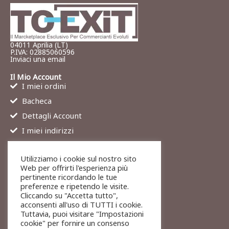
04011 Aprilia (LT)
P.IVA: 02885060596
Inviaci una email
Il Mio Account
I miei ordini
Bacheca
Dettagli Account
I miei indirizzi
Contatti
Utilizziamo i cookie sul nostro sito
Chi siamo
Web per offrirti l'esperienza più
Services
pertinente ricordando le tue
preferenze e ripetendo le visite.
Blog
Cliccando su "Accetta tutto",
Contatti
acconsenti all'uso di TUTTI i cookie.
Tuttavia, puoi visitare "Impostazioni
Legali
cookie" per fornire un consenso