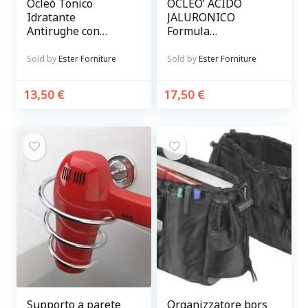
Ocleò Tonico
OCLEO’ ACIDO
Idratante
JALURONICO
Antirughe con
Formula
vitamina C 500 ml
concentrata 15.000
p.p.m.
Sold by
Ester Forniture
Sold by
Ester Forniture
13,50
€
17,50
€
Supporto a parete
Organizzatore bors