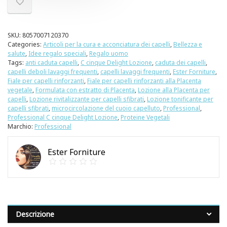
SKU:
8057007120370
Categories:
Articoli per la cura e acconciatura dei capelli
,
Bellezza e
salute
,
Idee regalo speciali
,
Regalo uomo
Tags:
anti caduta capelli
,
C cinque Delight Lozione
,
caduta dei capelli
,
capelli deboli lavaggi frequenti
,
capelli lavaggi frequenti
,
Ester Forniture
,
Fiale per capelli rinforzanti
,
Fiale per capelli rinforzanti alla Placenta
vegetale
,
Formulata con estratto di Placenta
,
Lozione alla Placenta per
capelli
,
Lozione rivitalizzante per capelli sfibrati
,
Lozione tonificante per
capelli sfibrati
,
microcircolazione del cuoio capelluto
,
Professional
,
Professional C cinque Delight Lozione
,
Proteine Vegetali
Marchio:
Professional
Ester Forniture
Descrizione