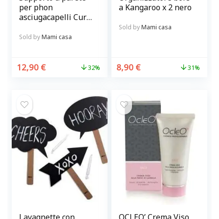
per phon
a Kangaroo x 2 nero
asciugacapelli Curl
in metallo Balvi
Sold by
Mami casa
Sold by
Mami casa
12,90
€
8,90
€
32%
31%
Lavagnette con
OCLEO’ Crema Viso