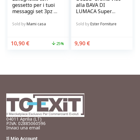
gessetto per i tuoi
alla BAVA DI
messaggi set 3pz @
LUMACA Super
chalky-talkies
idratante,
antirughe
Sold by
Mami casa
Sold by
Ester Forniture
schiarente
10,90
€
9,90
€
25%
04011 Aprilia (LT)
P.IVA: 02885060596
Inviaci una email
Il Mio Account