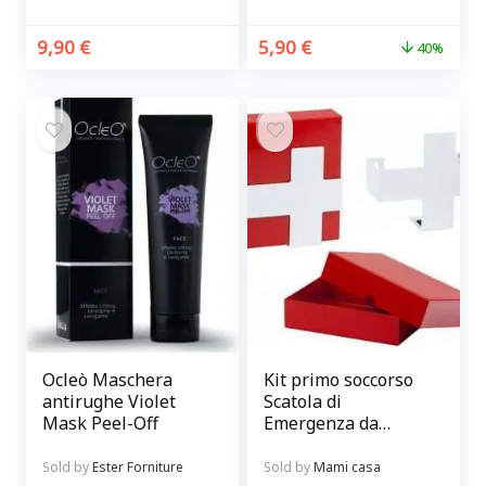
schiarente
9,90
€
5,90
€
40%
Ocleò Maschera
Kit primo soccorso
antirughe Violet
Scatola di
Mask Peel-Off
Emergenza da
parete rossa e
bianca
Sold by
Ester Forniture
Sold by
Mami casa