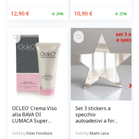
12,90
€
10,90
€
26%
25%
OCLEO’ Crema Viso
Set 3 stickers a
alla BAVA DI
specchio
LUMACA Super
autoadesivi a forma
idratante,
di stella
antirughe
Sold by
Ester Forniture
Sold by
Mami casa