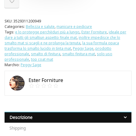
SKU:
3529311200949
Categories:
Bellezza e salute
,
manicure e pedicure
Tags:
e lo protegge perchèduri più a lungo
,
Ester Forniture
,
ideale per
dare a tutti gli smaltiun aspetto finale mat
,
inoltre impedisce che lo
smalto mat si scagli e ne prolunga la tenuta
,
la sua formula opaca
trasforma lo smalto lucido in tinta mat
,
Peggy Sage
,
prodotto
professionale
,
smalto di finitura
,
smalto finitura mat
,
solo uso
professionale
,
top coat mat
Marchio:
Peggy Sage
Ester Forniture
Descrizione
Shipping