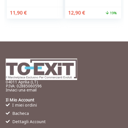
11,90
€
12,90
€
19%
04011 Aprilia (LT)
P.IVA: 02885060596
Inviaci una email
Il Mio Account
I miei ordini
Bacheca
Dettagli Account