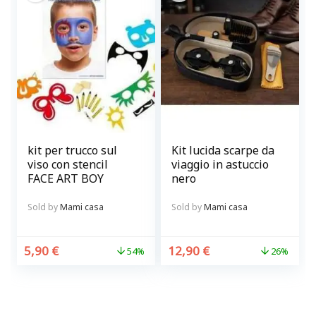
kit per trucco sul
Kit lucida scarpe da
viso con stencil
viaggio in astuccio
FACE ART BOY
nero
Sold by
Mami casa
Sold by
Mami casa
5,90
€
12,90
€
54%
26%