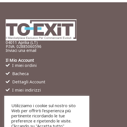
04011 Aprilia (LT)
P.IVA: 02885060596
Inviaci una email
Il Mio Account
I miei ordini
Bacheca
Dettagli Account
I miei indirizzi
Contatti
Utilizziamo i cookie sul nostro sito
Chi siamo
Web per offrirti l'esperienza più
Services
pertinente ricordando le tue
preferenze e ripetendo le visite.
Blog
Cliccando su "Accetta tutto",