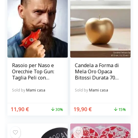
Rasoio per Naso e
Candela a Forma di
Orecchie Top Gun:
Mela Oro Opaca
Taglia Peli con
Bitossi Durata 70
Precisione e
ore
Sicurezza
Sold by
Mami casa
Sold by
Mami casa
11,90
€
19,90
€
30%
15%