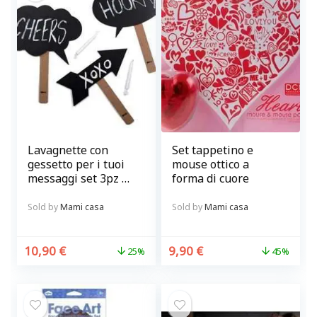
Lavagnette con
Set tappetino e
gessetto per i tuoi
mouse ottico a
messaggi set 3pz @
forma di cuore
chalky-talkies
Sold by
Mami casa
Sold by
Mami casa
10,90
€
9,90
€
25%
45%