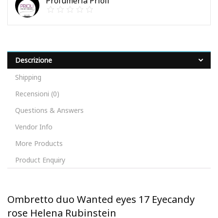
Profumeria Prioli
Descrizione
Shipping
Recensioni (0)
Questions & Answers
Vendor Info
More Products
Product Enquiry
Ombretto duo Wanted eyes 17 Eyecandy
rose Helena Rubinstein