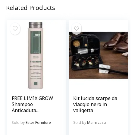
Related Products
FREE LIMIX GROW
Kit lucida scarpe da
Shampoo
viaggio nero in
Anticaduta
valigetta
Rinforzante per
capelli
Sold by
Ester Forniture
Sold by
Mami casa