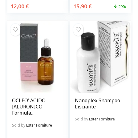
12,00
€
15,90
€
29%
OCLEO’ ACIDO
Nanoplex Shampoo
JALURONICO
Lisciante
Formula
concentrata 15.000
Sold by
Ester Forniture
p.p.m.
Sold by
Ester Forniture