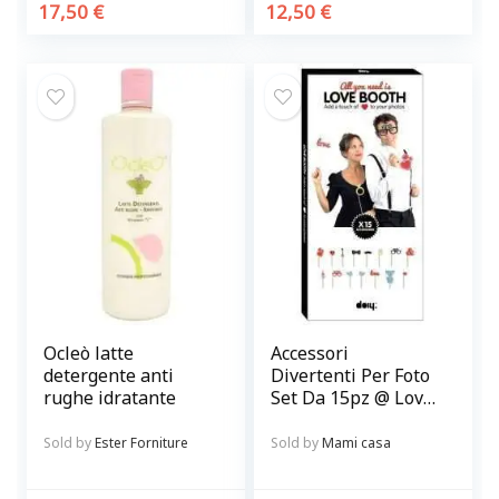
17,50
€
12,50
€
Ocleò latte
Accessori
detergente anti
Divertenti Per Foto
rughe idratante
Set Da 15pz @ Love
Booth
Sold by
Ester Forniture
Sold by
Mami casa