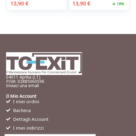
13,90
€
13,90
€
18%
04011 Aprilia (LT)
P.IVA: 02885060596
Inviaci una email
Il Mio Account
I miei ordini
Bacheca
Dettagli Account
I miei indirizzi