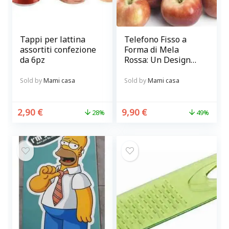
Tappi per lattina
Telefono Fisso a
assortiti confezione
Forma di Mela
da 6pz
Rossa: Un Design
Unico per la Tua
Casa
Sold by
Mami casa
Sold by
Mami casa
2,90
€
9,90
€
28%
49%