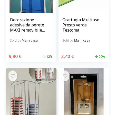
Decorazione
Grattugia Multiuso
adesiva da perete
Presto verde
MAXI removibile
Tescoma
Homer Simpsons
cameretta bambino
Sold by
Mami casa
Sold by
Mami casa
9,90
€
2,40
€
12%
20%