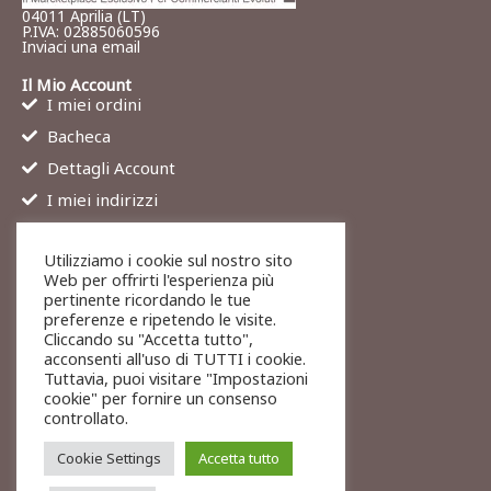
04011 Aprilia (LT)
P.IVA: 02885060596
Inviaci una email
Il Mio Account
I miei ordini
Bacheca
Dettagli Account
I miei indirizzi
Contatti
Utilizziamo i cookie sul nostro sito
Chi siamo
Web per offrirti l'esperienza più
Services
pertinente ricordando le tue
preferenze e ripetendo le visite.
Blog
Cliccando su "Accetta tutto",
Contatti
acconsenti all'uso di TUTTI i cookie.
Tuttavia, puoi visitare "Impostazioni
Legali
cookie" per fornire un consenso
Termini di servizio
controllato.
Resi e rimborsi
Cookie Settings
Accetta tutto