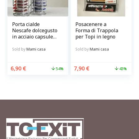
Porta cialde
Posacenere a
Nescafe dolcegusto
Forma di Trappola
in acciaio capsule
per Topi in legno
caffè 32 pz
Sold by
Mami casa
Sold by
Mami casa
6,90
€
7,90
€
54%
43%