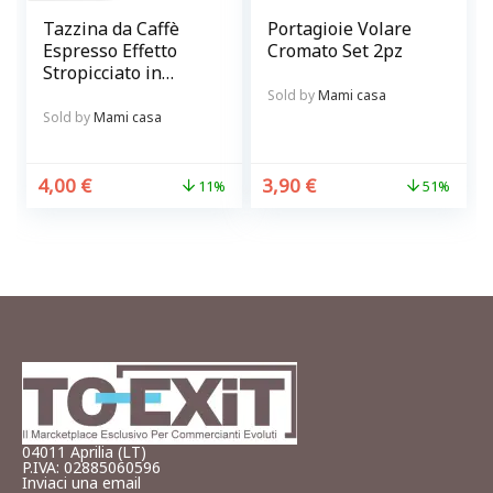
Tazzina da Caffè
Portagioie Volare
Espresso Effetto
Cromato Set 2pz
Stropicciato in
Ceramica Bianca
Sold by
Mami casa
Sold by
Mami casa
4,00
€
3,90
€
11%
51%
04011 Aprilia (LT)
P.IVA: 02885060596
Inviaci una email