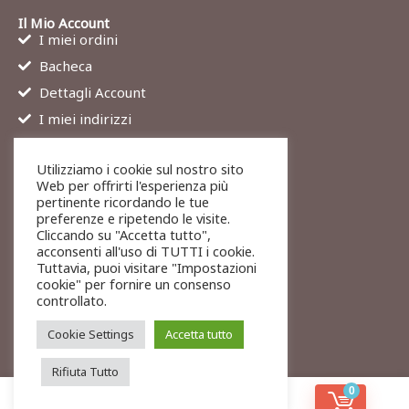
Il Mio Account
I miei ordini
Bacheca
Dettagli Account
I miei indirizzi
Contatti
Utilizziamo i cookie sul nostro sito
Chi siamo
Web per offrirti l'esperienza più
Services
pertinente ricordando le tue
preferenze e ripetendo le visite.
Blog
Cliccando su "Accetta tutto",
Contatti
acconsenti all'uso di TUTTI i cookie.
Tuttavia, puoi visitare "Impostazioni
Legali
cookie" per fornire un consenso
Termini di servizio
controllato.
Resi e rimborsi
Cookie Settings
Accetta tutto
Rifiuta Tutto
0
© 2026 To-Exit
Privacy
Cookies