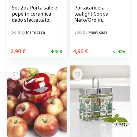
Set 2pz Porta sale e
Portacandela
pepe in ceramica
tealight Coppa
dado sfaccettato
Nero/Oro in
nero lucido
Metallo cm 9 x 6
Sold by
Mami casa
Sold by
Mami casa
2,90
€
4,90
€
36%
42%