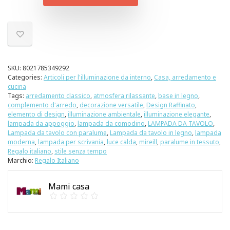
SKU:
8021785349292
Categories:
Articoli per l'illuminazione da interno
,
Casa, arredamento e
cucina
Tags:
arredamento classico
,
atmosfera rilassante
,
base in legno
,
complemento d'arredo
,
decorazione versatile
,
Design Raffinato
,
elemento di design
,
illuminazione ambientale
,
illuminazione elegante
,
lampada da appoggio
,
lampada da comodino
,
LAMPADA DA TAVOLO
,
Lampada da tavolo con paralume
,
Lampada da tavolo in legno
,
lampada
moderna
,
lampada per scrivania
,
luce calda
,
mireill
,
paralume in tessuto
,
Regalo italiano
,
stile senza tempo
Marchio:
Regalo Italiano
Mami casa