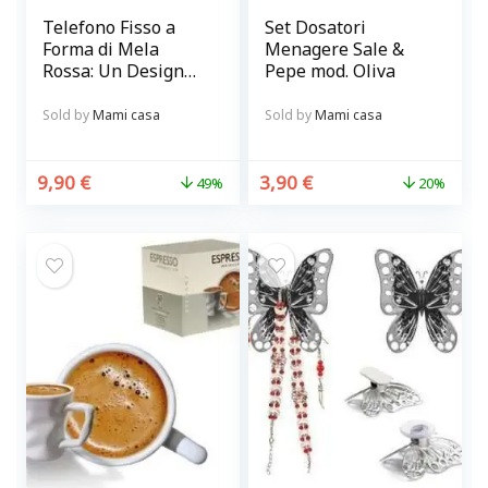
Telefono Fisso a
Set Dosatori
Forma di Mela
Menagere Sale &
Rossa: Un Design
Pepe mod. Oliva
Unico per la Tua
Casa
Sold by
Mami casa
Sold by
Mami casa
9,90
€
3,90
€
49%
20%