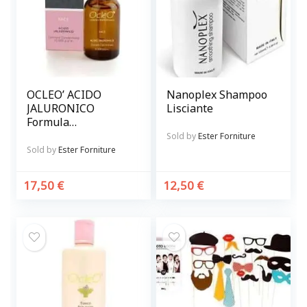
OCLEO’ ACIDO
Nanoplex Shampoo
JALURONICO
Lisciante
Formula
concentrata 15.000
Sold by
Ester Forniture
p.p.m.
Sold by
Ester Forniture
17,50
€
12,50
€