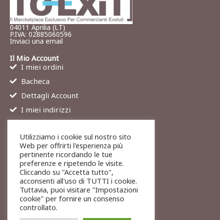
04011 Aprilia (LT)
P.IVA: 02885060596
Inviaci una email
Il Mio Account
I miei ordini
Bacheca
Dettagli Account
I miei indirizzi
Contatti
Utilizziamo i cookie sul nostro sito
Chi siamo
Web per offrirti l'esperienza più
Services
pertinente ricordando le tue
preferenze e ripetendo le visite.
Blog
Cliccando su "Accetta tutto",
Contatti
acconsenti all'uso di TUTTI i cookie.
Tuttavia, puoi visitare "Impostazioni
Legali
cookie" per fornire un consenso
Termini di servizio
controllato.