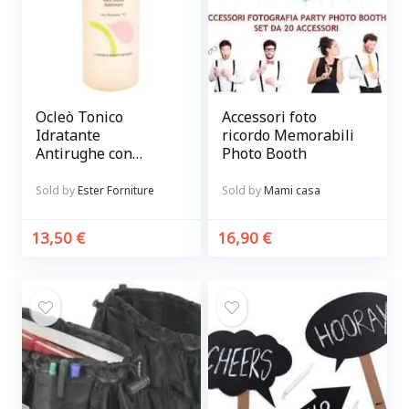
Ocleò Tonico
Accessori foto
Idratante
ricordo Memorabili
Antirughe con
Photo Booth
vitamina C 500 ml
Sold by
Ester Forniture
Sold by
Mami casa
13,50
€
16,90
€