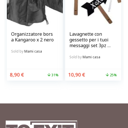
Organizzatore bors
Lavagnette con
a Kangaroo x 2 nero
gessetto per i tuoi
messaggi set 3pz @
chalky-talkies
Sold by
Mami casa
Sold by
Mami casa
8,90
€
10,90
€
31%
25%