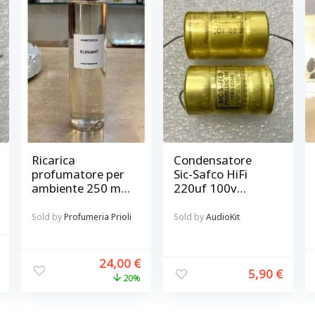
Ricarica
Condensatore
profumatore per
Sic-Safco HiFi
ambiente 250 ml
220uf 100v
Elegant collezione
Prorelsic 105 –
casa Marcoccia
fissaggio assiale
Sold by
Profumeria Prioli
Sold by
AudioKit
24,00
€
5,90
€
20%