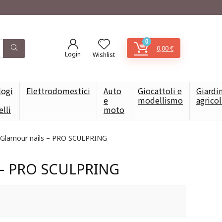
0
0,00
€
Login
Wishlist
logi
Elettrodomestici
Auto
Giocattoli e
Giardi
e
modellismo
agrico
elli
moto
Glamour nails – PRO SCULPRING
 – PRO SCULPRING