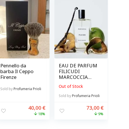
Pennello da
EAU DE PARFUM
barba Il Ceppo
FILICUDI
Firenze
MARCOCCIA
PROFUMI
Out of Stock
ARTIGIANI
Sold by
Profumeria Prioli
Sold by
Profumeria Prioli
40,00
€
73,00
€
18%
9%