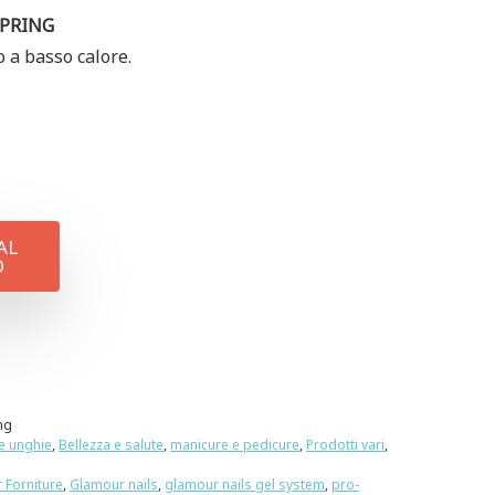
LPRING
o a basso calore.
AL
O
ng
le unghie
,
Bellezza e salute
,
manicure e pedicure
,
Prodotti vari
,
r Forniture
,
Glamour nails
,
glamour nails gel system
,
pro-