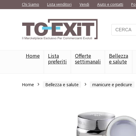
Chi Siamo
Lista venditori
Vendi
Aiuto e contatti
Po
Home
Lista
Offerte
Bellezza
preferiti
settimanali
e salute
Home
Bellezza e salute
manicure e pedicure