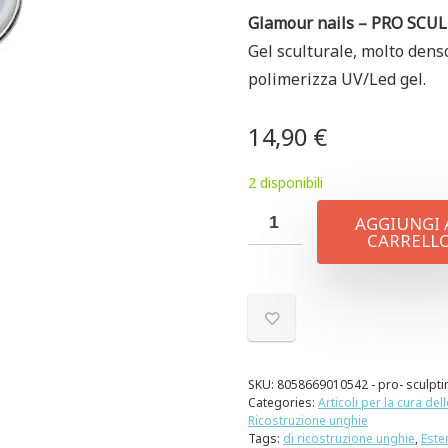
Glamour nails – PRO SCU
Gel sculturale, molto dens
polimerizza UV/Led gel.
14,90
€
2 disponibili
AGGIUNGI 
CARRELL
SKU:
8058669010542 - pro- sculpti
Categories:
Articoli per la cura del
Ricostruzione unghie
Tags:
di ricostruzione unghie
,
Este