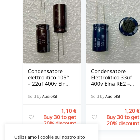
Condensatore
Condensatore
elettrolitico 105°
Elettrolitico 33uf
– 22uf 400v Elna
400v Elna RE2 –
RJ4 – fissaggio
fissaggio
verticale
verticale
Sold by
AudioKit
Sold by
AudioKit
1,10
€
1,20
€
Buy 30 to get
Buy 30 to get
20% discount
20% discount
Utilizziamo i cookie sul nostro sito