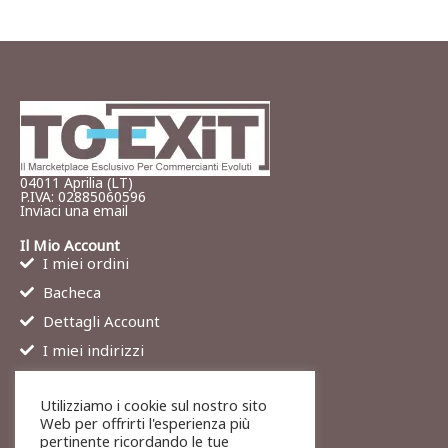
04011 Aprilia (LT)
P.IVA: 02885060596
Inviaci una email
Il Mio Account
I miei ordini
Bacheca
Dettagli Account
I miei indirizzi
Contatti
Utilizziamo i cookie sul nostro sito
Chi siamo
Web per offrirti l'esperienza più
Services
pertinente ricordando le tue