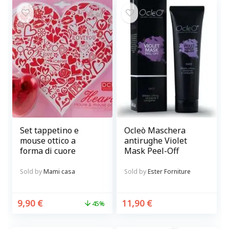
Set tappetino e
Ocleò Maschera
mouse ottico a
antirughe Violet
forma di cuore
Mask Peel-Off
Sold by
Mami casa
Sold by
Ester Forniture
9,90
€
11,90
€
45%