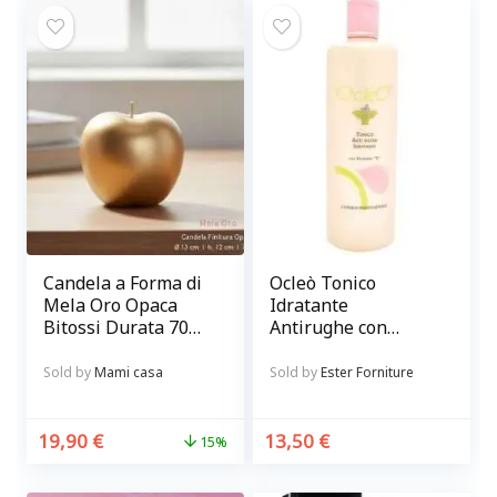
Candela a Forma di
Ocleò Tonico
Mela Oro Opaca
Idratante
Bitossi Durata 70
Antirughe con
ore
vitamina C 500 ml
Sold by
Mami casa
Sold by
Ester Forniture
19,90
€
13,50
€
15%