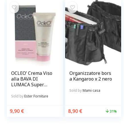
OCLEO’ Crema Viso
Organizzatore bors
alla BAVA DI
a Kangaroo x 2 nero
LUMACA Super
idratante,
Sold by
Mami casa
antirughe
Sold by
Ester Forniture
schiarente
9,90
€
8,90
€
31%