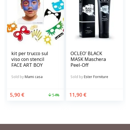
kit per trucco sul
OCLEO’ BLACK
viso con stencil
MASK Maschera
FACE ART BOY
Peel-Off
Sold by
Mami casa
Sold by
Ester Forniture
5,90
€
11,90
€
54%