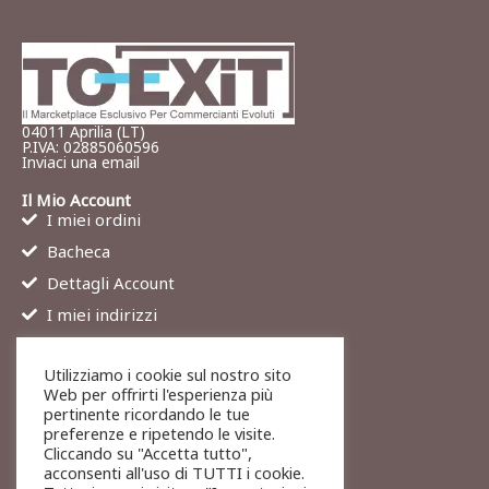
04011 Aprilia (LT)
P.IVA: 02885060596
Inviaci una email
Il Mio Account
I miei ordini
Bacheca
Dettagli Account
I miei indirizzi
Contatti
Utilizziamo i cookie sul nostro sito
Chi siamo
Web per offrirti l'esperienza più
Services
pertinente ricordando le tue
preferenze e ripetendo le visite.
Blog
Cliccando su "Accetta tutto",
Contatti
acconsenti all'uso di TUTTI i cookie.