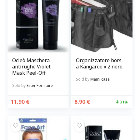
Ocleò Maschera
Organizzatore bors
antirughe Violet
a Kangaroo x 2 nero
Mask Peel-Off
Sold by
Mami casa
Sold by
Ester Forniture
11,90
€
8,90
€
31%