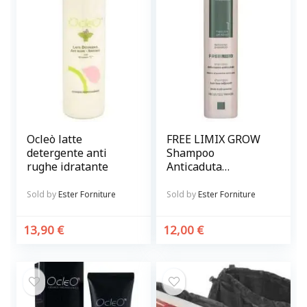
Ocleò latte
FREE LIMIX GROW
detergente anti
Shampoo
rughe idratante
Anticaduta
Rinforzante per
capelli
Sold by
Ester Forniture
Sold by
Ester Forniture
13,90
€
12,00
€