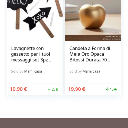
Lavagnette con
Candela a Forma di
gessetto per i tuoi
Mela Oro Opaca
messaggi set 3pz @
Bitossi Durata 70
chalky-talkies
ore
Sold by
Mami casa
Sold by
Mami casa
10,90
€
19,90
€
25%
15%