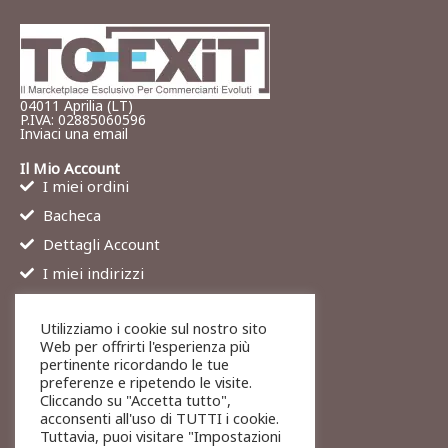
04011 Aprilia (LT)
P.IVA: 02885060596
Inviaci una email
Il Mio Account
I miei ordini
Bacheca
Dettagli Account
I miei indirizzi
Contatti
Utilizziamo i cookie sul nostro sito
Chi siamo
Web per offrirti l'esperienza più
Services
pertinente ricordando le tue
preferenze e ripetendo le visite.
Blog
Cliccando su "Accetta tutto",
Contatti
acconsenti all'uso di TUTTI i cookie.
Tuttavia, puoi visitare "Impostazioni