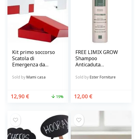
Kit primo soccorso
FREE LIMIX GROW
Scatola di
Shampoo
Emergenza da
Anticaduta
parete rossa e
Rinforzante per
bianca
capelli
Sold by
Mami casa
Sold by
Ester Forniture
12,90
€
12,00
€
19%