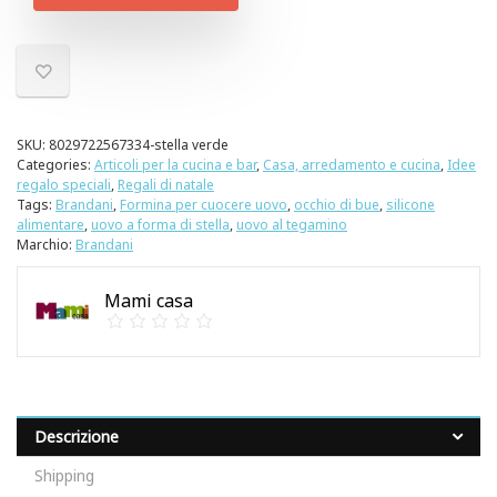
SKU:
8029722567334-stella verde
Categories:
Articoli per la cucina e bar
,
Casa, arredamento e cucina
,
Idee
regalo speciali
,
Regali di natale
Tags:
Brandani
,
Formina per cuocere uovo
,
occhio di bue
,
silicone
alimentare
,
uovo a forma di stella
,
uovo al tegamino
Marchio:
Brandani
Mami casa
Descrizione
Shipping