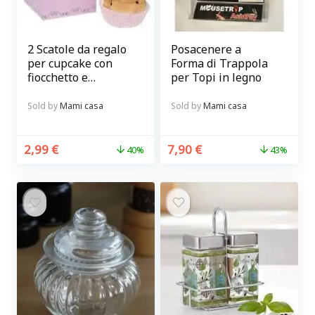
2 Scatole da regalo
Posacenere a
per cupcake con
Forma di Trappola
fiocchetto e
per Topi in legno
targhettina
Sold by
Mami casa
Sold by
Mami casa
2,99
€
7,90
€
40%
43%