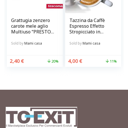
Grattugia zenzero
Tazzina da Caffè
carote mele aglio
Espresso Effetto
Multiuso “PRESTO”
Stropicciato in
trasparente
Ceramica Bianca
Sold by
Mami casa
Sold by
Mami casa
2,40
€
4,00
€
20%
11%