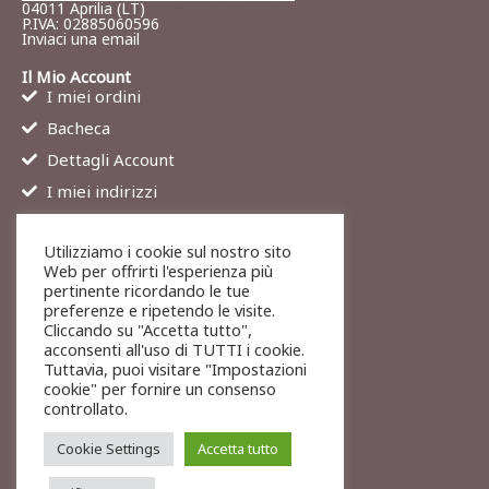
04011 Aprilia (LT)
P.IVA: 02885060596
Inviaci una email
Il Mio Account
I miei ordini
Bacheca
Dettagli Account
I miei indirizzi
Contatti
Utilizziamo i cookie sul nostro sito
Chi siamo
Web per offrirti l'esperienza più
Services
pertinente ricordando le tue
preferenze e ripetendo le visite.
Blog
Cliccando su "Accetta tutto",
Contatti
acconsenti all'uso di TUTTI i cookie.
Tuttavia, puoi visitare "Impostazioni
Legali
cookie" per fornire un consenso
Termini di servizio
controllato.
Resi e rimborsi
Cookie Settings
Accetta tutto