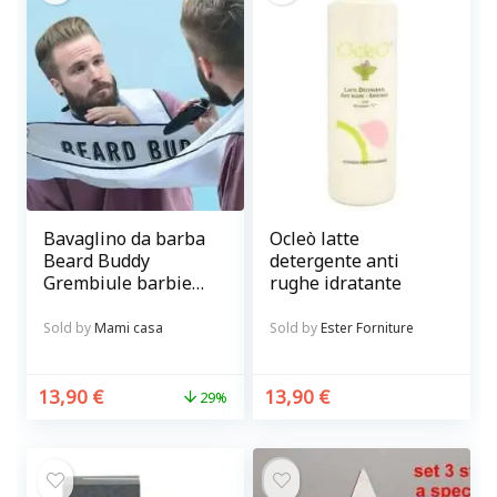
Bavaglino da barba
Ocleò latte
Beard Buddy
detergente anti
Grembiule barbiere
rughe idratante
con ventose per
curare la barba
Sold by
Mami casa
Sold by
Ester Forniture
senza sporcare
13,90
€
13,90
€
29%