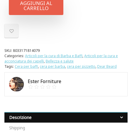
AGGIUNGI AL
CARRELLO
SKU:
8033171814079
Categories:
Articoli per la cura di Barba e Baffi
,
Articoli per la cura e
acconciatura dei capelli
,
Bellezza e salute
Tags:
Cera per baffi
,
cera per barba
,
cera per pizzetto
,
Dear Beard
Ester Forniture
Descrizione
Shipping