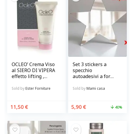
OCLEO’ Crema Viso
Set 3 stickers a
al SIERO DI VIPERA
specchio
effetto lifting ,
autoadesivi a forma
rimpolpante
di stella
Sold by
Ester Forniture
Sold by
Mami casa
11,50
€
5,90
€
40%