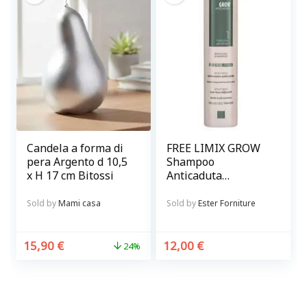
Candela a forma di
FREE LIMIX GROW
pera Argento d 10,5
Shampoo
x H 17 cm Bitossi
Anticaduta
Rinforzante per
capelli
Sold by
Mami casa
Sold by
Ester Forniture
15,90
€
12,00
€
24%