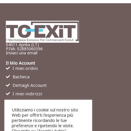
04011 Aprilia (LT)
P.IVA: 02885060596
Inviaci una email
Il Mio Account
I miei ordini
Bacheca
Dettagli Account
I miei indirizzi
Contatti
Utilizziamo i cookie sul nostro sito
Chi siamo
Web per offrirti l'esperienza più
Services
pertinente ricordando le tue
preferenze e ripetendo le visite.
Blog
Cliccando su "Accetta tutto",