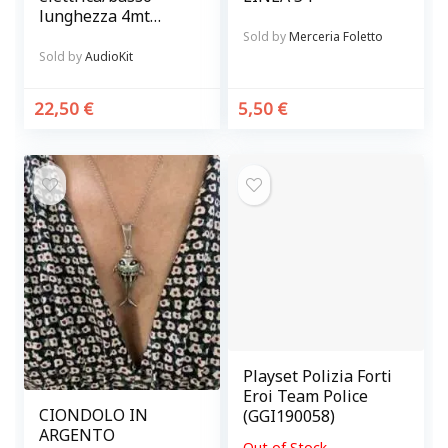
lunghezza 4mt
made in Italy con
Sold by
Merceria Foletto
jack Neutrik 6.3 e
Sold by
AudioKit
calza protettiva
rossa
22,50
€
5,50
€
Playset Polizia Forti
Eroi Team Police
CIONDOLO IN
(GGI190058)
ARGENTO
Out of Stock