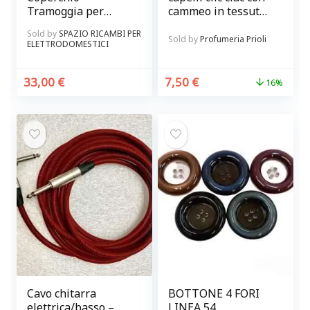
Tramoggia per
cammeo in tessuto
Lavatrice Ariston
matelassè bianco
Sold by
SPAZIO RICAMBI PER
Originale
Look Company Hair
Sold by
Profumeria Prioli
ELETTRODOMESTICI
& accessories
33,00
€
7,50
€
16%
Cavo chitarra
BOTTONE 4 FORI
elettrica/basso –
LINEA 54