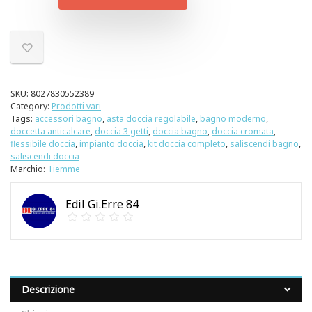
SKU:
8027830552389
Category:
Prodotti vari
Tags:
accessori bagno
,
asta doccia regolabile
,
bagno moderno
,
doccetta anticalcare
,
doccia 3 getti
,
doccia bagno
,
doccia cromata
,
flessibile doccia
,
impianto doccia
,
kit doccia completo
,
saliscendi bagno
,
saliscendi doccia
Marchio:
Tiemme
Edil Gi.Erre 84
Descrizione