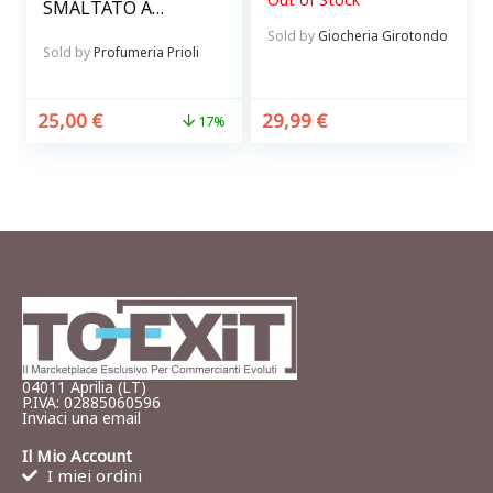
SMALTATO A
FORMA DI PESCE
Sold by
Giocheria Girotondo
Sold by
Profumeria Prioli
25,00
€
29,99
€
17%
04011 Aprilia (LT)
P.IVA: 02885060596
Inviaci una email
Il Mio Account
I miei ordini