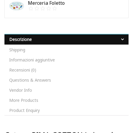
Merceria Foletto
Descrizione
Shipping
Informazioni aggiuntive
Recensioni (0)
Questions & Answers
Vendor Info
More Products
Product Enquiry