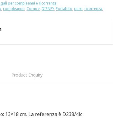
egali per compleanni e ricorrenze
o
,
compleanno
,
Cornice
,
DISNEY
,
Portafoto
,
puro
,
ricorrenza
,
a
Product Enquiry
to: 13×18 cm. La referenza è D238/4lc