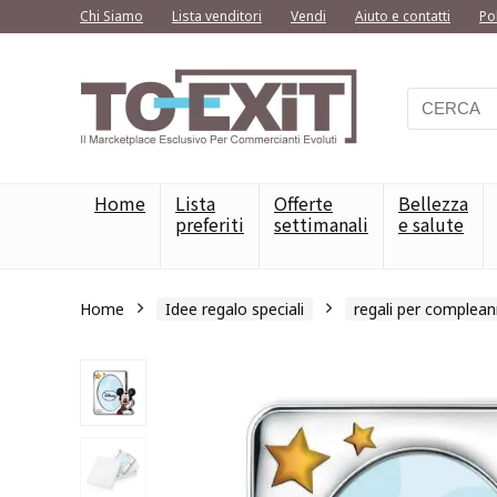
Chi Siamo
Lista venditori
Vendi
Aiuto e contatti
Po
Home
Lista
Offerte
Bellezza
preferiti
settimanali
e salute
Home
Idee regalo speciali
regali per complean