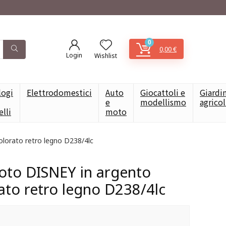
0
0,00
€
Login
Wishlist
logi
Elettrodomestici
Auto
Giocattoli e
Giardi
e
modellismo
agrico
elli
moto
olorato retro legno D238/4lc
oto DISNEY in argento
ato retro legno D238/4lc