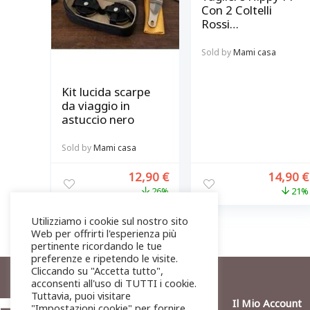
Con 2 Coltelli
Rossi
Antiaderenti Inox
Sold by
Mami casa
Kit lucida scarpe
da viaggio in
astuccio nero
Sold by
Mami casa
12,90
€
14,90
€
26%
21%
Utilizziamo i cookie sul nostro sito
Web per offrirti l'esperienza più
pertinente ricordando le tue
preferenze e ripetendo le visite.
Cliccando su "Accetta tutto",
acconsenti all'uso di TUTTI i cookie.
Tuttavia, puoi visitare
Il Mio Account
"Impostazioni cookie" per fornire