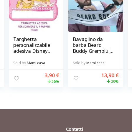
Targhetta
Bavaglino da
personalizzabile
barba Beard
adesiva Disney
Buddy Grembiule
Princess Decofun
barbiere con
ventose per
Sold by
Mami casa
Sold by
Mami casa
curare la barba
senza sporcare
3,90
€
13,90
€
56%
29%
Contatti