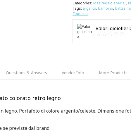
Categories:
Idee regalo speciali
,
r
Tags:
argento
,
bambino
,
battesim
Topolino
Valori gioielleri
Questions & Answers
Vendor Info
More Products
ato colorato retro legno
in legno. Portafoto di colore argento/celeste. Dimensione fo
e se prevista dal brand