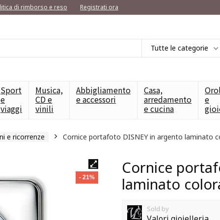
litica di rimborso e reso
Registrati ora
Tutte le categorie
Sport
Musica,
Abbigliamento
Casa,
Oro
e
CD e
e accessori
arredamento
e
viaggi
vinili
e cucina
gioi
ni e ricorrenze
Cornice portafoto DISNEY in argento laminato c
Cornice portaf
- 21%
laminato color
Sold by
Valori gioielleria