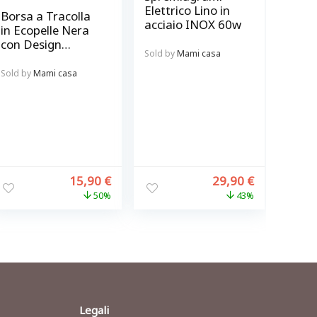
Elettrico Lino in
Borsa a Tracolla
acciaio INOX 60w
in Ecopelle Nera
con Design
Sold by
Mami casa
Altoparlante
Stampato
Sold by
Mami casa
15,90
€
29,90
€
50%
43%
Legali