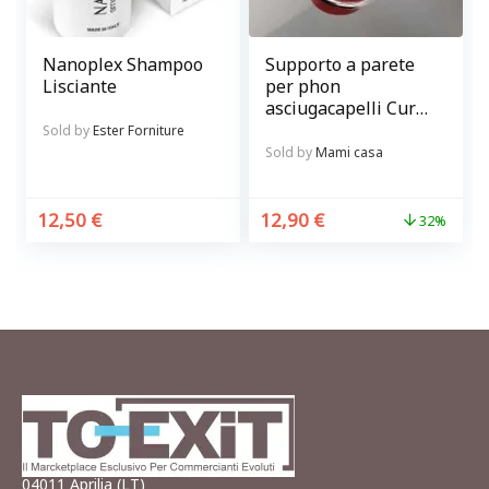
Nanoplex Shampoo
Supporto a parete
Lisciante
per phon
asciugacapelli Curl
in metallo Balvi
Sold by
Ester Forniture
Sold by
Mami casa
12,50
€
12,90
€
32%
04011 Aprilia (LT)