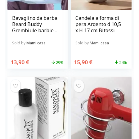
Bavaglino da barba
Candela a forma di
Beard Buddy
pera Argento d 10,5
Grembiule barbiere
x H 17 cm Bitossi
con ventose per
curare la barba
Sold by
Mami casa
Sold by
Mami casa
senza sporcare
13,90
€
15,90
€
29%
24%