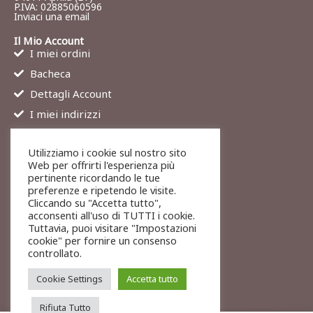
P.IVA: 02885060596
Inviaci una email
Il Mio Account
I miei ordini
Bacheca
Dettagli Account
I miei indirizzi
Contatti
Utilizziamo i cookie sul nostro sito
Chi siamo
Web per offrirti l'esperienza più
Services
pertinente ricordando le tue
preferenze e ripetendo le visite.
Blog
Cliccando su "Accetta tutto",
Contatti
acconsenti all'uso di TUTTI i cookie.
Tuttavia, puoi visitare "Impostazioni
Legali
cookie" per fornire un consenso
Termini di servizio
controllato.
Resi e rimborsi
Cookie Settings
Accetta tutto
Rifiuta Tutto