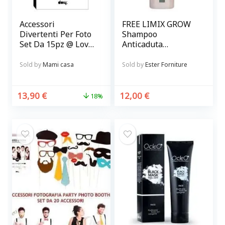
Accessori
FREE LIMIX GROW
Divertenti Per Foto
Shampoo
Set Da 15pz @ Love
Anticaduta
Booth
Rinforzante per
capelli
Sold by
Mami casa
Sold by
Ester Forniture
13,90
€
12,00
€
18%