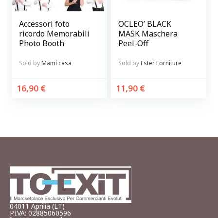
Accessori foto
OCLEO’ BLACK
ricordo Memorabili
MASK Maschera
Photo Booth
Peel-Off
Sold by
Mami casa
Sold by
Ester Forniture
16,90
€
11,90
€
04011 Aprilia (LT)
P.IVA: 02885060596