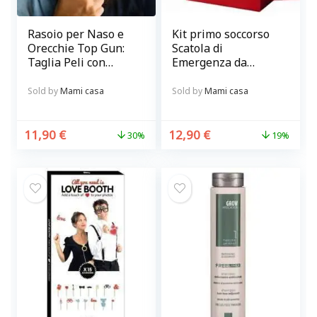
Rasoio per Naso e
Kit primo soccorso
Orecchie Top Gun:
Scatola di
Taglia Peli con
Emergenza da
Precisione e
parete rossa e
Sicurezza
bianca
Sold by
Mami casa
Sold by
Mami casa
11,90
€
12,90
€
30%
19%