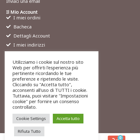
Inviaci una email
Il Mio Account
I miei ordini
Bacheca
Dettagli Account
I miei indirizzi
Contatti
Utilizziamo i cookie sul nostro sito
Chi siamo
Web per offrirti l'esperienza più
Services
pertinente ricordando le tue
preferenze e ripetendo le visite.
Blog
Cliccando su "Accetta tutto",
Contatti
acconsenti all'uso di TUTTI i cookie.
Tuttavia, puoi visitare "Impostazioni
Legali
cookie" per fornire un consenso
Termini di servizio
controllato.
Resi e rimborsi
Cookie Settings
Accetta tutto
Rifiuta Tutto
0