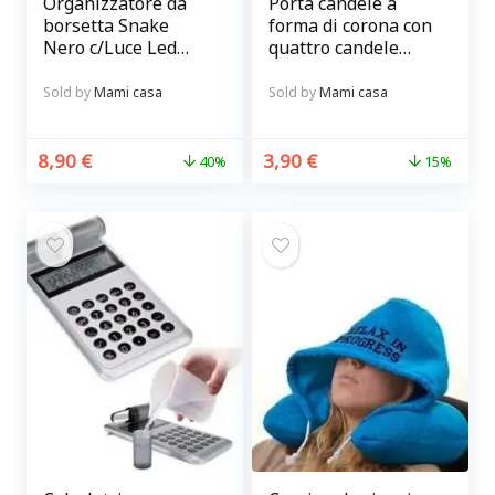
Organizzatore da
Porta candele a
borsetta Snake
forma di corona con
Nero c/Luce Led
quattro candele
Ordina Borsa
rosse
novità
Sold by
Mami casa
Sold by
Mami casa
8,90
€
3,90
€
40%
15%