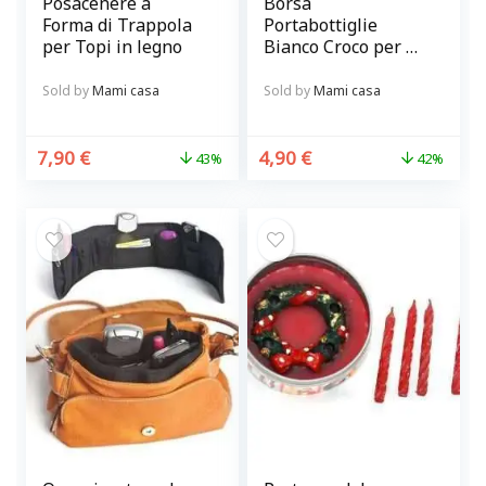
Posacenere a
Borsa
Forma di Trappola
Portabottiglie
per Topi in legno
Bianco Croco per 2
Bottiglie – Regalare
bottiglie di vino con
Sold by
Mami casa
Sold by
Mami casa
stile
7,90
€
4,90
€
43%
42%