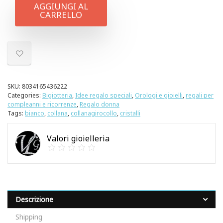
AGGIUNGI AL
CARRELLO
SKU:
8034165436222
Categories:
Bigiotteria
,
Idee regalo speciali
,
Orologi e gioielli
,
regali per
compleanni e ricorrenze
,
Regalo donna
Tags:
bianco
,
collana
,
collanagirocollo
,
cristalli
Valori gioielleria
Descrizione
Shipping