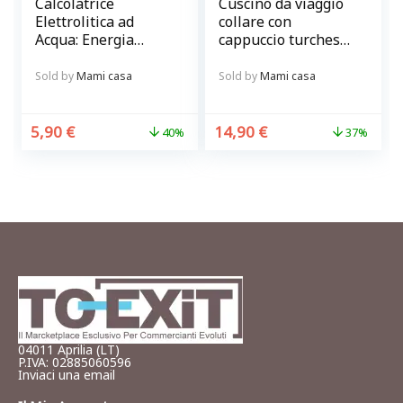
Calcolatrice
Cuscino da viaggio
Elettrolitica ad
collare con
Acqua: Energia
cappuccio turchese
Sostenibile e
Relax in progress
Innovativa
Sold by
Mami casa
Sold by
Mami casa
5,90
€
14,90
€
40%
37%
04011 Aprilia (LT)
P.IVA: 02885060596
Inviaci una email