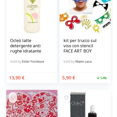
Ocleò latte
kit per trucco sul
detergente anti
viso con stencil
rughe idratante
FACE ART BOY
Sold by
Ester Forniture
Sold by
Mami casa
13,90
€
5,90
€
54%