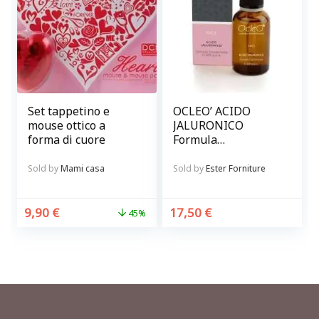
Set tappetino e
OCLEO’ ACIDO
mouse ottico a
JALURONICO
forma di cuore
Formula
concentrata 15.000
p.p.m.
Sold by
Mami casa
Sold by
Ester Forniture
9,90
€
17,50
€
45%