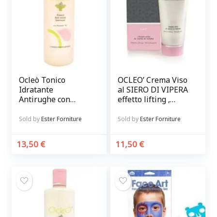
Ocleò Tonico
OCLEO’ Crema Viso
Idratante
al SIERO DI VIPERA
Antirughe con
effetto lifting ,
vitamina C 500 ml
rimpolpante
Sold by
Ester Forniture
Sold by
Ester Forniture
13,50
€
11,50
€