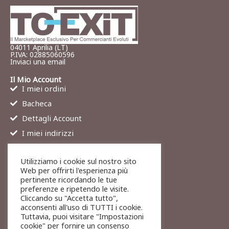
04011 Aprilia (LT)
P.IVA: 02885060596
Inviaci una email
Il Mio Account
I miei ordini
Bacheca
Dettagli Account
I miei indirizzi
Contatti
Utilizziamo i cookie sul nostro sito
Chi siamo
Web per offrirti l'esperienza più
Services
pertinente ricordando le tue
preferenze e ripetendo le visite.
Blog
Cliccando su "Accetta tutto",
Contatti
acconsenti all'uso di TUTTI i cookie.
Tuttavia, puoi visitare "Impostazioni
Legali
cookie" per fornire un consenso