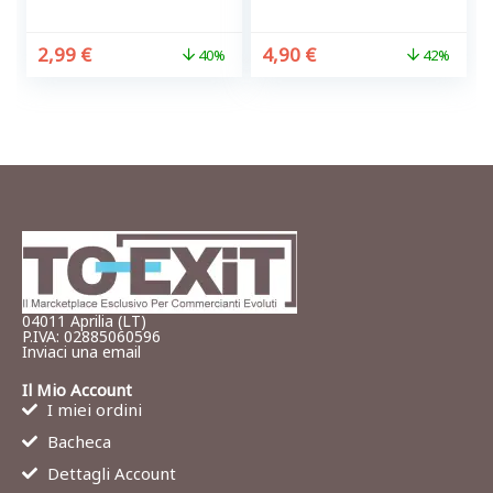
2,99
€
4,90
€
40%
42%
04011 Aprilia (LT)
P.IVA: 02885060596
Inviaci una email
Il Mio Account
I miei ordini
Bacheca
Dettagli Account