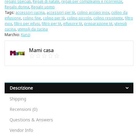
regalo speciali
,
Regali di natale
,
regali per compleanni e ricorrenze
,
Regalo donna
,
Regalo uomo
Tags:
accessori cucina
,
accessori per tè
,
colino acciaio inox
,
colino da
infusione
,
colino fine
,
colino per tè
,
colino piccolo
,
colino resistente
,
filtro
inox
,
filtro per infusi
,
filtro per tè
,
infusore tè
,
preparazione tè
,
utensili
cucina
,
utensili da cucina
Marchio:
Kunzi
Mami casa
Descrizione
Shipping
Recensioni (0)
Questions & Answers
Vendor Info