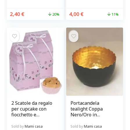
2,40
€
4,00
€
20%
11%
2 Scatole da regalo
Portacandela
per cupcake con
tealight Coppa
fiocchetto e
Nero/Oro in
targhettina
Metallo cm 9 x 6
Sold by
Mami casa
Sold by
Mami casa