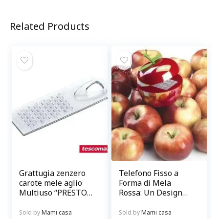
Related Products
Grattugia zenzero
Telefono Fisso a
carote mele aglio
Forma di Mela
Multiuso “PRESTO”
Rossa: Un Design
trasparente
Unico per la Tua
Casa
Sold by
Mami casa
Sold by
Mami casa