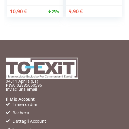
10,90
€
9,90
€
25%
04011 Aprilia (LT)
P.IVA: 02885060596
Inviaci una email
Il Mio Account
I miei ordini
Bacheca
Dettagli Account