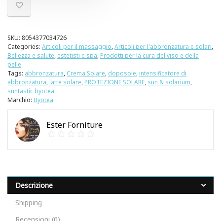
SKU:
8054377034726
Categories:
Articoli per il massaggio
,
Articoli per l'abbronzatura e solari
,
Bellezza e salute
,
estetisti e spa
,
Prodotti per la cura del viso e della
pelle
Tags:
abbronzatura
,
Crema Solare
,
doposole
,
intensificatore di
abbronzatura
,
latte solare
,
PROTEZIONE SOLARE
,
sun & solarium
,
suntastic byotea
Marchio:
Byotea
Ester Forniture
Descrizione
Shipping
Recensioni (0)