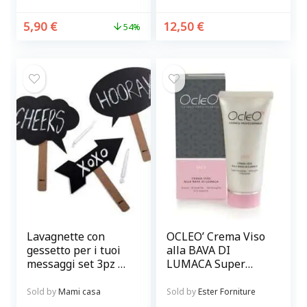
5,90
€
12,50
€
54%
Lavagnette con
OCLEO’ Crema Viso
gessetto per i tuoi
alla BAVA DI
messaggi set 3pz @
LUMACA Super
chalky-talkies
idratante,
antirughe
Sold by
Mami casa
Sold by
Ester Forniture
schiarente