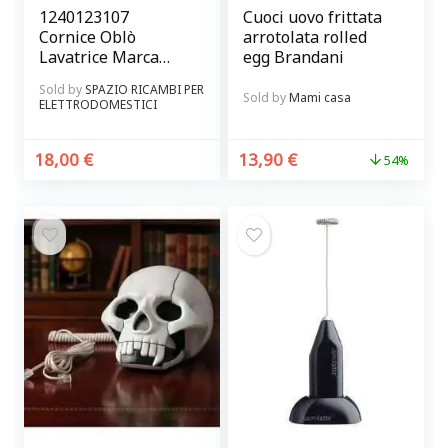
1240123107
Cuoci uovo frittata
Cornice Oblò
arrotolata rolled
Lavatrice Marca
egg Brandani
Rex Originale
Sold by
SPAZIO RICAMBI PER
Sold by
Mami casa
ELETTRODOMESTICI
18,00
€
13,90
€
54%