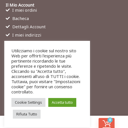
Il Mio Account
I miei ordini
Bacheca
Dettagli Account
I miei indirizzi
Contatti
Utilizziamo i cookie sul nostro sito
Chi siamo
Web per offrirti l'esperienza più
Services
pertinente ricordando le tue
preferenze e ripetendo le visite.
Blog
Cliccando su "Accetta tutto",
Contatti
acconsenti all'uso di TUTTI i cookie.
Tuttavia, puoi visitare "Impostazioni
Legali
cookie" per fornire un consenso
Termini di servizio
controllato.
Resi e rimborsi
Cookie Settings
Accetta tutto
Rifiuta Tutto
0
© 2026 To-Exit
Privacy
Cookies