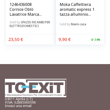
1246436008
Moka Caffettiera
Cornice Oblò
aromatic express 1
Lavatrice Marca
tazza alluminio
AEG – Electrolux
Tortora BRANDANI
Sold by
SPAZIO RICAMBI PER
Originale
Sold by
Mami casa
ELETTRODOMESTICI
23,50
€
9,90
€
34%
04011 Aprilia (LT)
P.IVA: 02885060596
Inviaci una email