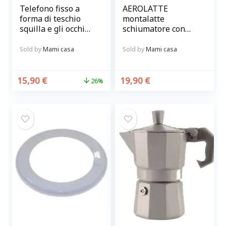
Telefono fisso a
AEROLATTE
forma di teschio
montalatte
squilla e gli occhi
schiumatore con
s’illuminano di
supporto nero
verde Mai Uguali
elettrico a batterie
Sold by
Mami casa
Sold by
Mami casa
15,90
€
19,90
€
26%