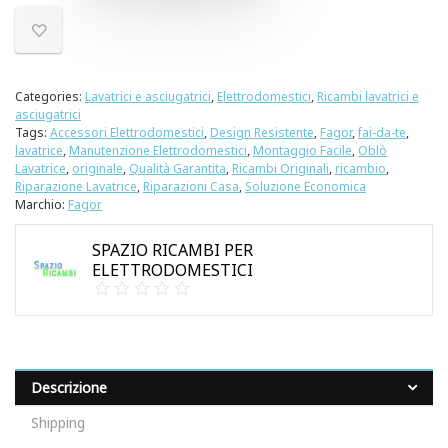
Categories:
Lavatrici e asciugatrici
,
Elettrodomestici
,
Ricambi lavatrici e
asciugatrici
Tags:
Accessori Elettrodomestici
,
Design Resistente
,
Fagor
,
fai-da-te
,
lavatrice
,
Manutenzione Elettrodomestici
,
Montaggio Facile
,
Oblò
Lavatrice
,
originale
,
Qualità Garantita
,
Ricambi Originali
,
ricambio
,
Riparazione Lavatrice
,
Riparazioni Casa
,
Soluzione Economica
Marchio:
Fagor
SPAZIO RICAMBI PER
ELETTRODOMESTICI
Descrizione
Shipping