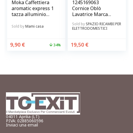
Moka Caffettiera
1245169063
aromatic express 1
Cornice Oblò
tazza alluminio
Lavatrice Marca
Tortora BRANDANI
Rex – Electrolux
Sold by
SPAZIO RICAMBI PER
Originale
Sold by
Mami casa
ELETTRODOMESTICI
9,90
€
19,50
€
34%
04011 Aprilia (LT)
P.IVA: 02885060596
Inviaci una email