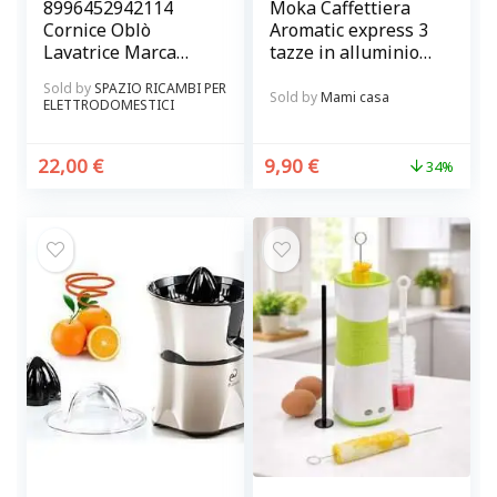
8996452942114
Moka Caffettiera
Cornice Oblò
Aromatic express 3
Lavatrice Marca
tazze in alluminio
AEG – Electrolux
rossa BRANDANI
Sold by
SPAZIO RICAMBI PER
Originale colore
Sold by
Mami casa
ELETTRODOMESTICI
Marrone
22,00
€
9,90
€
34%