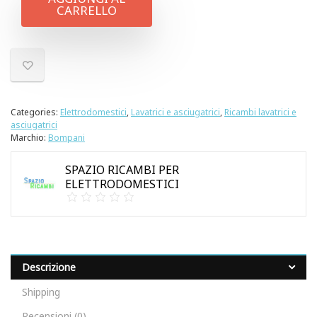
CARRELLO
Categories:
Elettrodomestici
,
Lavatrici e asciugatrici
,
Ricambi lavatrici e
asciugatrici
Marchio:
Bompani
SPAZIO RICAMBI PER
ELETTRODOMESTICI
Descrizione
Shipping
Recensioni (0)