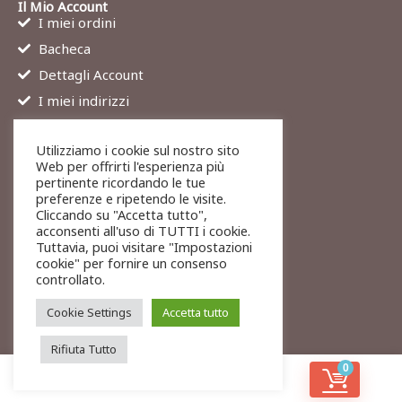
Il Mio Account
I miei ordini
Bacheca
Dettagli Account
I miei indirizzi
Contatti
Utilizziamo i cookie sul nostro sito
Chi siamo
Web per offrirti l'esperienza più
Services
pertinente ricordando le tue
preferenze e ripetendo le visite.
Blog
Cliccando su "Accetta tutto",
Contatti
acconsenti all'uso di TUTTI i cookie.
Tuttavia, puoi visitare "Impostazioni
Legali
cookie" per fornire un consenso
Termini di servizio
controllato.
Resi e rimborsi
Cookie Settings
Accetta tutto
Rifiuta Tutto
0
© 2026 To-Exit
Privacy
Cookies