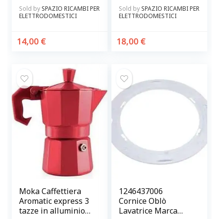
Castor – Rex
Rex Electrolux
Sold by
SPAZIO RICAMBI PER
Sold by
SPAZIO RICAMBI PER
Originale
Zoppas Originale
ELETTRODOMESTICI
ELETTRODOMESTICI
14,00
€
18,00
€
Moka Caffettiera
1246437006
Aromatic express 3
Cornice Oblò
tazze in alluminio
Lavatrice Marca