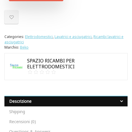
Categories:
Elettrodomestici
,
Lavatrici e asciugatrici
,
Ricambi lavatrici e
asciugatrici
Marchio:
Beko
SPAZIO RICAMBI PER
ELETTRODOMESTICI
Descrizione
Shipping
Recensioni (0)
Questions & Answers