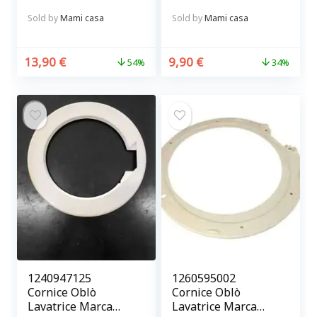
Tortora BRANDANI
Sold by
Mami casa
Sold by
Mami casa
13,90
€
9,90
€
54%
34%
1240947125
1260595002
Cornice Oblò
Cornice Oblò
Lavatrice Marca
Lavatrice Marca