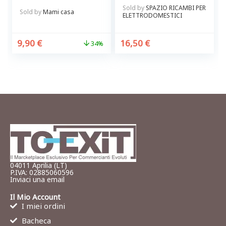
rossa BRANDANI
Rex – Electrolux
Sold by
SPAZIO RICAMBI PER
Originale
Sold by
Mami casa
ELETTRODOMESTICI
9,90
€
16,50
€
34%
04011 Aprilia (LT)
P.IVA: 02885060596
Inviaci una email
Il Mio Account
I miei ordini
Bacheca