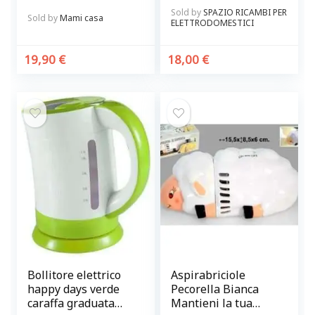
supporto nero
Rex Originale
Sold by
SPAZIO RICAMBI PER
elettrico a batterie
Sold by
Mami casa
ELETTRODOMESTICI
19,90
€
18,00
€
Bollitore elettrico
Aspirabriciole
happy days verde
Pecorella Bianca
caraffa graduata
Mantieni la tua