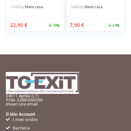
Brandani
cucina pulita e
ordinata
Sold by
Mami casa
Sold by
Mami casa
22,90
€
7,90
€
18%
34%
04011 Aprilia (LT)
P.IVA: 02885060596
Inviaci una email
Il Mio Account
I miei ordini
Bacheca