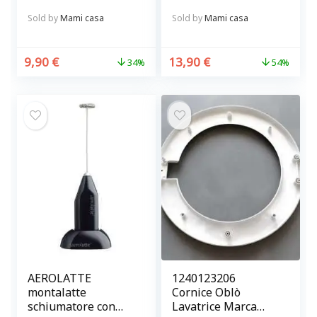
Tortora BRANDANI
Sold by
Mami casa
Sold by
Mami casa
9,90
€
13,90
€
34%
54%
AEROLATTE
1240123206
montalatte
Cornice Oblò
schiumatore con
Lavatrice Marca