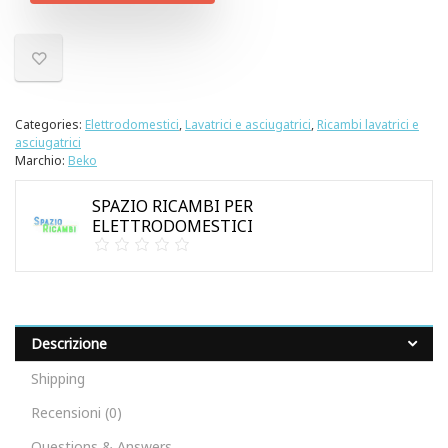
Categories:
Elettrodomestici
,
Lavatrici e asciugatrici
,
Ricambi lavatrici e
asciugatrici
Marchio:
Beko
SPAZIO RICAMBI PER
ELETTRODOMESTICI
Descrizione
Shipping
Recensioni (0)
Questions & Answers