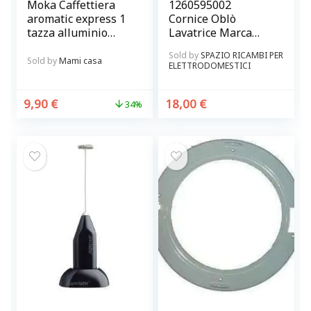
Moka Caffettiera
1260595002
aromatic express 1
Cornice Oblò
tazza alluminio
Lavatrice Marca
Tortora BRANDANI
Rex Electrolux
Sold by
SPAZIO RICAMBI PER
Zoppas Originale
Sold by
Mami casa
ELETTRODOMESTICI
9,90
€
18,00
€
34%