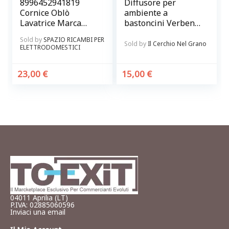
8996452941819
Diffusore per
Cornice Oblò
ambiente a
Lavatrice Marca
bastoncini Verbena
AEG – Electrolux
e Lemongrass
Sold by
SPAZIO RICAMBI PER
Originale
Sold by
Il Cerchio Nel Grano
ELETTRODOMESTICI
23,00
€
15,00
€
04011 Aprilia (LT)
P.IVA: 02885060596
Inviaci una email