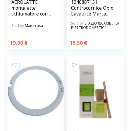
AEROLATTE
1240887131
montalatte
Controcornice Oblò
schiumatore con
Lavatrice Marca
supporto nero
Castor – Rex
Sold by
SPAZIO RICAMBI PER
elettrico a batterie
Originale
Sold by
Mami casa
ELETTRODOMESTICI
19,90
€
16,50
€