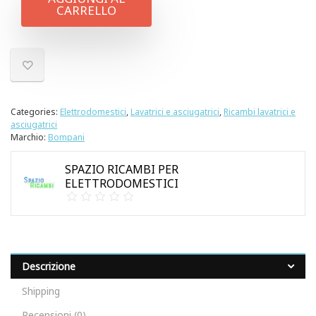
CARRELLO
Categories:
Elettrodomestici
,
Lavatrici e asciugatrici
,
Ricambi lavatrici e
asciugatrici
Marchio:
Bompani
SPAZIO RICAMBI PER
ELETTRODOMESTICI
Descrizione
Shipping
Recensioni (0)